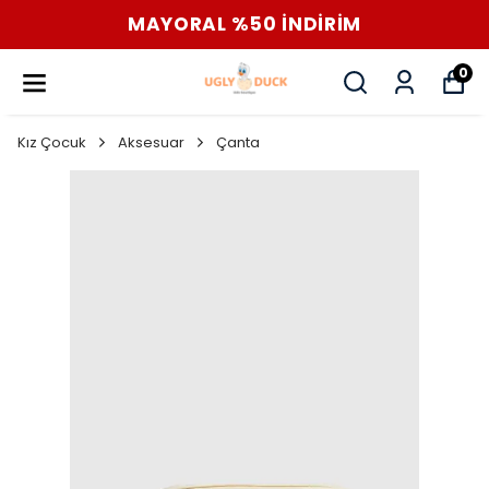
MAYORAL %50 İNDİRİM
0
Kız Çocuk
Aksesuar
Çanta