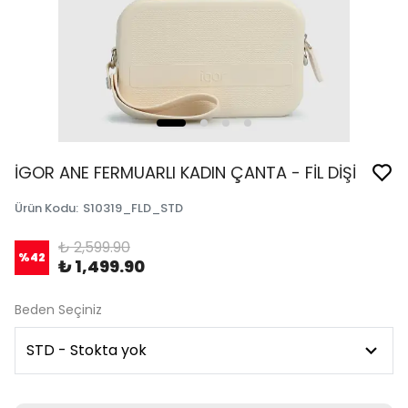
İGOR ANE FERMUARLI KADIN ÇANTA - FİL DİŞİ
Ürün Kodu
:
S10319_FLD_STD
₺ 2,599.90
%
42
₺ 1,499.90
Beden Seçiniz