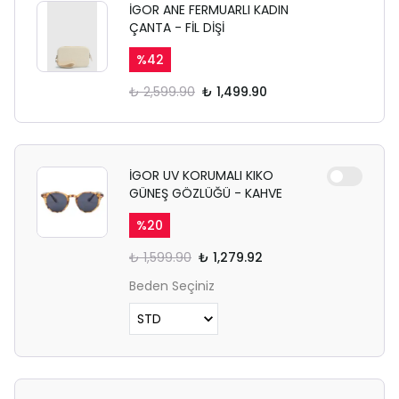
İGOR ANE FERMUARLI KADIN
ÇANTA - FİL DİŞİ
%
42
₺ 2,599.90
₺ 1,499.90
İGOR UV KORUMALI KIKO
GÜNEŞ GÖZLÜĞÜ - KAHVE
%
20
₺ 1,599.90
₺ 1,279.92
Beden Seçiniz