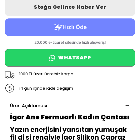
Stoğa Gelince Haber Ver
WHATSAPP
1000 TL üzeri ücretsiz kargo
14 gün içinde iade değişim
Ürün Açıklaması
İgor Ane Fermuarlı Kadın Çantası
Yazın enerjisini yansıtan yumuşak
fil di şi rengiyle İgor Silikon Çapraz