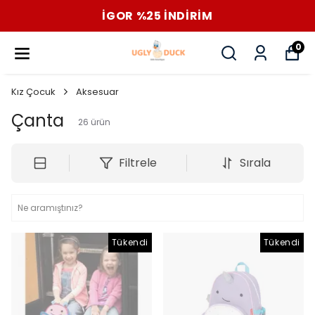
İGOR %25 İNDİRİM
0
Kız Çocuk
Aksesuar
Çanta
26
ürün
Filtrele
Sırala
Tükendi
Tükendi