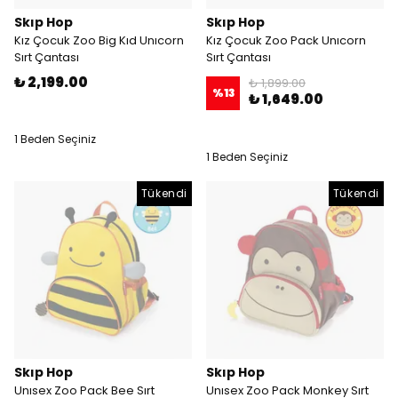
Skıp Hop
Skıp Hop
Kız Çocuk Zoo Big Kıd Unıcorn
Kız Çocuk Zoo Pack Unıcorn
Sırt Çantası
Sırt Çantası
₺ 2,199.00
₺ 1,899.00
%
13
₺ 1,649.00
1 Beden Seçiniz
1 Beden Seçiniz
Tükendi
Tükendi
Skıp Hop
Skıp Hop
Unısex Zoo Pack Bee Sırt
Unısex Zoo Pack Monkey Sırt