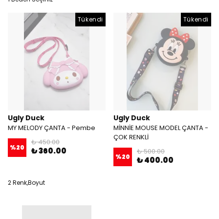
Tükendi
Tükendi
Ugly Duck
Ugly Duck
MY MELODY ÇANTA - Pembe
MİNNİE MOUSE MODEL ÇANTA -
ÇOK RENKLİ
₺ 450.00
%
20
₺ 360.00
₺ 500.00
%
20
₺ 400.00
2 Renk,Boyut