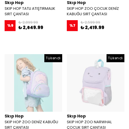
Skıp Hop
Skıp Hop
SKIP HOP TATLI ATIŞTIRMALIK
SKIP HOP ZOO ÇOCUK DENİZ
SIRT ÇANTASI
KABUĞU SIRT ÇANTASI
₺ 2,899.99
₺ 2,599.99
%
9
%
7
₺ 2,649.99
₺ 2,419.99
Tükendi
Tükendi
Skıp Hop
Skıp Hop
SKIP HOP ZOO DENİZ KABUĞU
SKIP HOP ZOO NARWHAL
SIRT ÇANTASI
ÇOCUK SIRT ÇANTASI