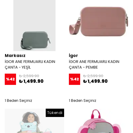
Markasız
İgor
İGOR ANE FERMUARLI KADIN
İGOR ANE FERMUARLI KADIN
ÇANTA - YEŞİL
ÇANTA - PEMBE
₺ 2,599.90
₺ 2,599.90
%
42
%
42
₺ 1,499.90
₺ 1,499.90
1 Beden Seçiniz
1 Beden Seçiniz
Tükendi