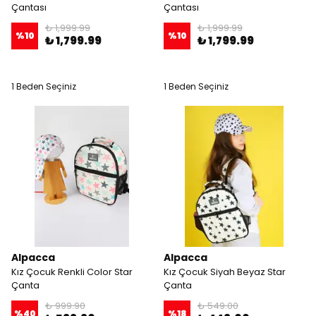
Çantası
Çantası
₺ 1,999.99
₺ 1,999.99
%
10
%
10
₺ 1,799.99
₺ 1,799.99
1 Beden Seçiniz
1 Beden Seçiniz
Alpacca
Alpacca
Kız Çocuk Renkli Color Star
Kız Çocuk Siyah Beyaz Star
Çanta
Çanta
₺ 999.90
₺ 549.00
%
40
%
18