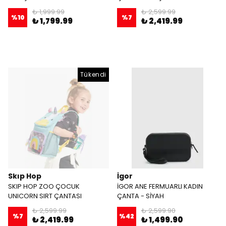
₺ 1,999.99
₺ 2,599.99
%
10
%
7
₺ 1,799.99
₺ 2,419.99
Tükendi
Skıp Hop
İgor
SKIP HOP ZOO ÇOCUK
İGOR ANE FERMUARLI KADIN
UNICORN SIRT ÇANTASI
ÇANTA - SİYAH
₺ 2,599.99
₺ 2,599.90
%
7
%
42
₺ 2,419.99
₺ 1,499.90