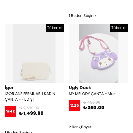
1 Beden Seçiniz
Tükendi
Tükendi
İgor
Ugly Duck
İGOR ANE FERMUARLI KADIN
MY MELODY ÇANTA - Mor
ÇANTA - FİL DİŞİ
₺ 450.00
%
20
₺ 360.00
₺ 2,599.90
%
42
₺ 1,499.90
2 Renk,Boyut
1 Beden Seçiniz