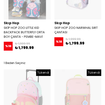
Skıp Hop
Skıp Hop
SKİP HOP ZOO LITTLE KID
SKIP HOP ZOO NARWHAL SIRT
BACKPACK BUTTERFLY ORTA
ÇANTASI
BOY ÇANTA - PEMBE-MAVİ
₺ 1,999.99
%
10
₺ 1,799.99
₺ 1,999.99
%
10
₺ 1,799.99
1 Beden Seçiniz
Tükendi
Tükendi