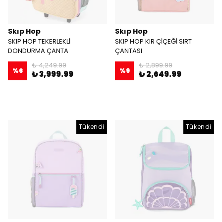
Skıp Hop
Skıp Hop
SKIP HOP TEKERLEKLİ
SKIP HOP KIR ÇİÇEĞİ SIRT
DONDURMA ÇANTA
ÇANTASI
₺ 4,249.99
₺ 2,899.99
%
6
%
9
₺ 3,999.99
₺ 2,649.99
Tükendi
Tükendi