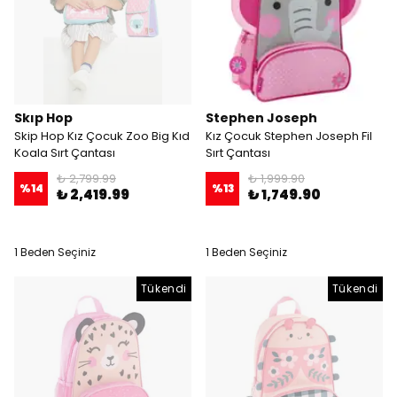
Skıp Hop
Stephen Joseph
Skip Hop Kız Çocuk Zoo Big Kıd
Kız Çocuk Stephen Joseph Fil
Koala Sırt Çantası
Sırt Çantası
₺ 2,799.99
₺ 1,999.90
%
14
%
13
₺ 2,419.99
₺ 1,749.90
1 Beden Seçiniz
1 Beden Seçiniz
Tükendi
Tükendi