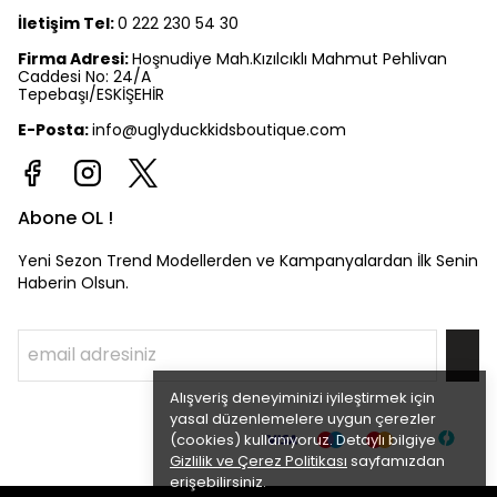
İletişim Tel:
0 222 230 54 30
Firma Adresi:
Hoşnudiye Mah.Kızılcıklı Mahmut Pehlivan
Caddesi No: 24/A
Tepebaşı/ESKİŞEHİR
E-Posta:
info@uglyduckkidsboutique.com
Abone OL !
Yeni Sezon Trend Modellerden ve Kampanyalardan İlk Senin
Haberin Olsun.
Alışveriş deneyiminizi iyileştirmek için
yasal düzenlemelere uygun çerezler
(cookies) kullanıyoruz. Detaylı bilgiye
Gizlilik ve Çerez Politikası
sayfamızdan
erişebilirsiniz.