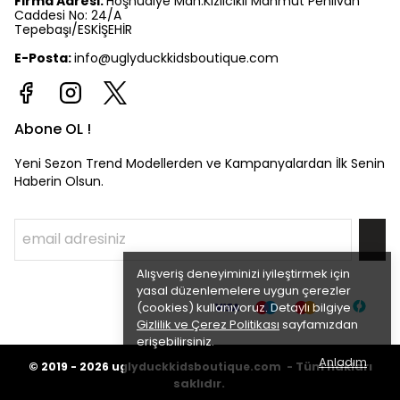
Firma Adresi:
Hoşnudiye Mah.Kızılcıklı Mahmut Pehlivan
Caddesi No: 24/A
Tepebaşı/ESKİŞEHİR
E-Posta:
info@uglyduckkidsboutique.com
Abone OL !
Yeni Sezon Trend Modellerden ve Kampanyalardan İlk Senin
Haberin Olsun.
Alışveriş deneyiminizi iyileştirmek için
yasal düzenlemelere uygun çerezler
(cookies) kullanıyoruz. Detaylı bilgiye
Gizlilik ve Çerez Politikası
sayfamızdan
erişebilirsiniz.
Anladım
©
Tüm hakları
2019 - 2026
uglyduckkidsboutique.com -
saklıdır.