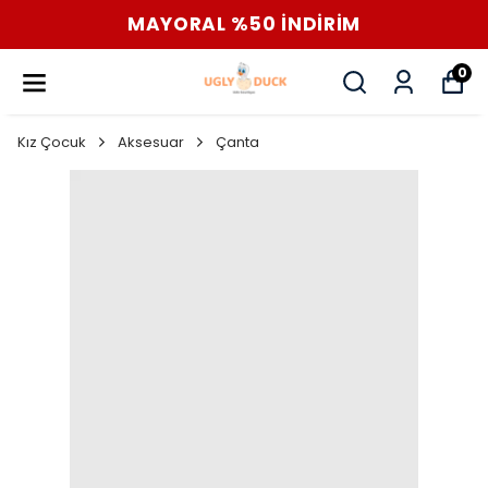
MAYORAL %50 İNDİRİM
0
Kız Çocuk
Aksesuar
Çanta