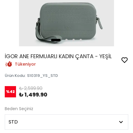
İGOR ANE FERMUARLI KADIN ÇANTA - YEŞİL
Tükeniyor
Ürün Kodu
:
S10319_YS_STD
₺ 2,599.90
%
42
₺ 1,499.90
Beden Seçiniz