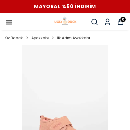
MAYORAL %50 İNDİRİM
0
Kız Bebek
Ayakkabı
İlk Adım Ayakkabı