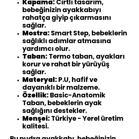
Kapama:
Cırtlı tasarım,
bebeğinizin ayakkabıyı
rahatça giyip çıkarmasını
sağlar.
Mostra:
Smart Step, bebeklerin
sağlıklı adımlar atmasına
yardımcı olur.
Taban:
Termo taban, ayakları
korur ve rahat bir yürüyüş
sağlar.
Materyal:
P.U, hafif ve
dayanıklı bir malzeme.
Özellik:
Basic-Anatomik
Taban, bebeklerin ayak
sağlığını destekler.
Menşei:
Türkiye - Yerel üretim
kalitesi.
Bu pudra ayakkabı, bebeğinizin