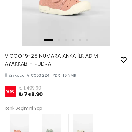
VİCCO 19-25 NUMARA ANKA İLK ADIM
AYAKKABI - PUDRA
Ürün Kodu
:
VIC950.224_PDR_19 NMR
₺ 1,499.90
%
50
₺ 749.90
Renk Seçimini Yap