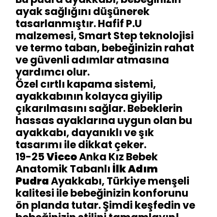
ayak sağlığını düşünerek
tasarlanmıştır. Hafif P.U
malzemesi, Smart Step teknolojisi
ve termo taban, bebeğinizin rahat
ve güvenli adımlar atmasına
yardımcı olur.
Özel cırtlı kapama sistemi,
ayakkabının kolayca giyilip
çıkarılmasını sağlar. Bebeklerin
hassas ayaklarına uygun olan bu
ayakkabı, dayanıklı ve şık
tasarımı ile dikkat çeker.
19-25
Vicco
Anka Kız Bebek
Anatomik Tabanlı
İlk Adım
Pudra
Ayakkabı, Türkiye menşeli
kalitesi ile bebeğinizin konforunu
ön planda tutar. Şimdi keşfedin ve