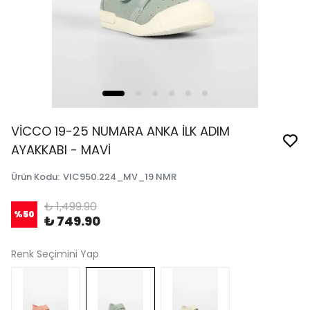
VİCCO 19-25 NUMARA ANKA İLK ADIM
AYAKKABI - MAVİ
Ürün Kodu
:
VIC950.224_MV_19 NMR
₺ 1,499.90
%
50
₺ 749.90
Renk Seçimini Yap