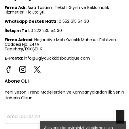
Firma Adı:
Asra Tasarım Tekstil Giyim ve Reklamcılık
Hizmetleri Tic.Ltd.Şti.
Whatsapp Destek Hattı:
0 552 615 54 30
İletişim Tel:
0 222 230 54 30
Firma Adresi:
Hoşnudiye Mah.Kızılcıklı Mahmut Pehlivan
Caddesi No: 24/A
Tepebaşı/ESKİŞEHİR
E-Posta:
info@uglyduckkidsboutique.com
Abone OL !
Yeni Sezon Trend Modellerden ve Kampanyalardan İlk Senin
Haberin Olsun.
Alışveriş deneyiminizi iyileştirmek için