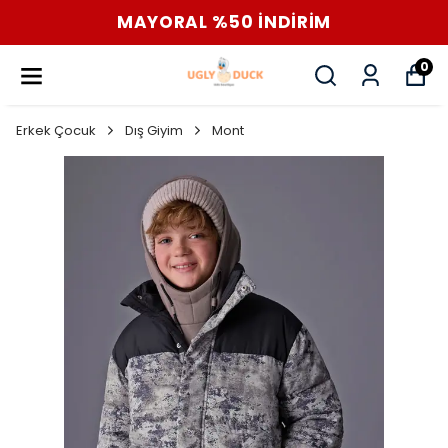
MAYORAL %50 İNDİRİM
0
Erkek Çocuk
Dış Giyim
Mont