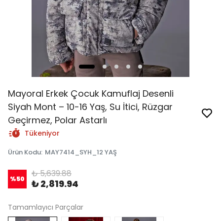
Mayoral Erkek Çocuk Kamuflaj Desenli
Siyah Mont – 10-16 Yaş, Su İtici, Rüzgar
Geçirmez, Polar Astarlı
Tükeniyor
Ürün Kodu
:
MAY7414_SYH_12 YAŞ
₺ 5,639.88
%
50
₺ 2,819.94
Tamamlayıcı Parçalar