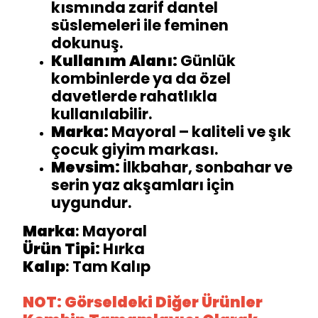
kısmında zarif dantel
süslemeleri ile feminen
dokunuş.
Kullanım Alanı:
Günlük
kombinlerde ya da özel
davetlerde rahatlıkla
kullanılabilir.
Marka:
Mayoral – kaliteli ve şık
çocuk giyim markası.
Mevsim:
İlkbahar, sonbahar ve
serin yaz akşamları için
uygundur.
Marka
: Mayoral
Ürün Tipi:
Hırka
Kalıp
: Tam Kalıp
NOT: Görseldeki Diğer Ürünler