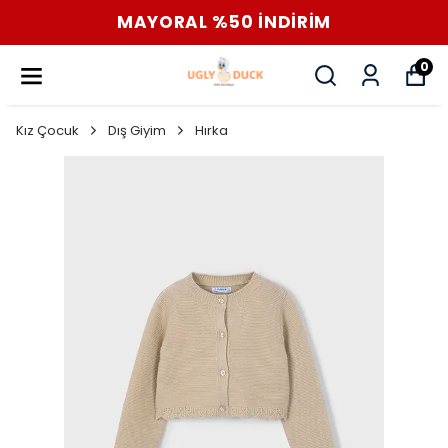
MAYORAL %50 İNDİRİM
0
Kız Çocuk
Dış Giyim
Hırka