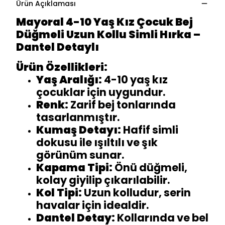
Ürün Açıklaması
Mayoral 4-10 Yaş Kız Çocuk Bej
Düğmeli Uzun Kollu Simli Hırka –
Dantel Detaylı
Ürün Özellikleri:
Yaş Aralığı:
4-10 yaş kız
çocuklar için uygundur.
Renk:
Zarif bej tonlarında
tasarlanmıştır.
Kumaş Detayı:
Hafif simli
dokusu ile ışıltılı ve şık
görünüm sunar.
Kapama Tipi:
Önü düğmeli,
kolay giyilip çıkarılabilir.
Kol Tipi:
Uzun kolludur, serin
havalar için idealdir.
Dantel Detay:
Kollarında ve bel