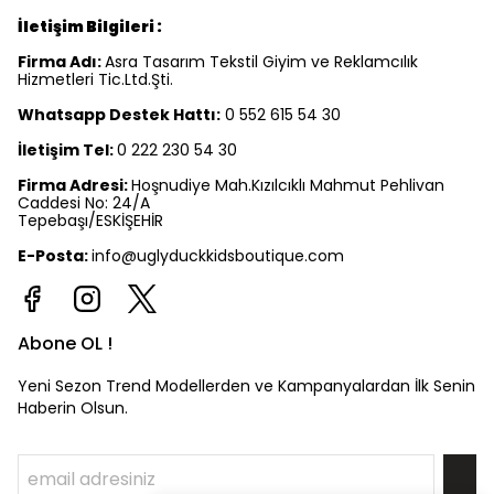
İletişim Bilgileri :
Firma Adı:
Asra Tasarım Tekstil Giyim ve Reklamcılık
Hizmetleri Tic.Ltd.Şti.
Whatsapp Destek Hattı:
0 552 615 54 30
İletişim Tel:
0 222 230 54 30
Firma Adresi:
Hoşnudiye Mah.Kızılcıklı Mahmut Pehlivan
Caddesi No: 24/A
Tepebaşı/ESKİŞEHİR
E-Posta:
info@uglyduckkidsboutique.com
Abone OL !
Yeni Sezon Trend Modellerden ve Kampanyalardan İlk Senin
Haberin Olsun.