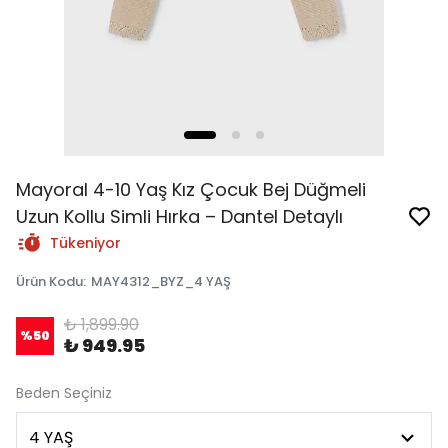
Mayoral 4-10 Yaş Kız Çocuk Bej Düğmeli
Uzun Kollu Simli Hırka – Dantel Detaylı
Tükeniyor
Ürün Kodu
:
MAY4312_BYZ_4 YAŞ
₺ 1,899.90
%
50
₺ 949.95
Beden Seçiniz