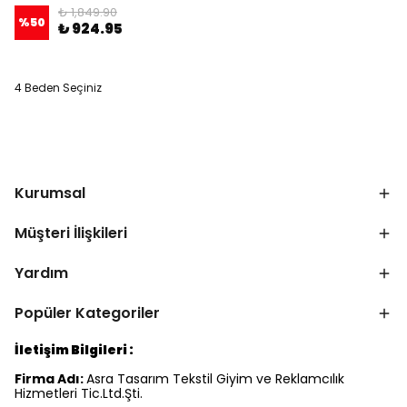
₺ 1,849.90
%
50
₺ 924.95
4 Beden Seçiniz
Kurumsal
Müşteri İlişkileri
Yardım
Popüler Kategoriler
İletişim Bilgileri :
Firma Adı:
Asra Tasarım Tekstil Giyim ve Reklamcılık
Hizmetleri Tic.Ltd.Şti.