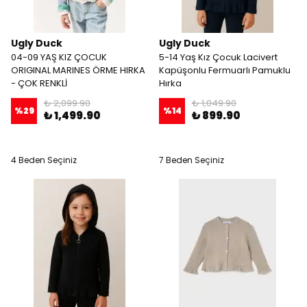
Ugly Duck
Ugly Duck
04-09 YAŞ KIZ ÇOCUK
5-14 Yaş Kız Çocuk Lacivert
ORIGINAL MARINES ÖRME HIRKA
Kapüşonlu Fermuarlı Pamuklu
- ÇOK RENKLİ
Hırka
₺ 2,099.90
₺ 1,049.90
%
29
%
14
₺ 1,499.90
₺ 899.90
4 Beden Seçiniz
7 Beden Seçiniz