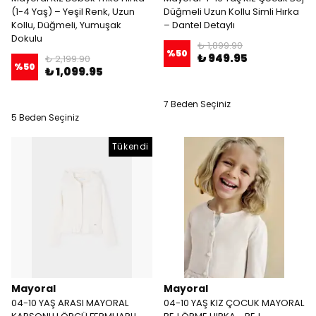
(1-4 Yaş) – Yeşil Renk, Uzun
Düğmeli Uzun Kollu Simli Hırka
Kollu, Düğmeli, Yumuşak
– Dantel Detaylı
Dokulu
₺ 1,899.90
%
50
₺ 949.95
₺ 2,199.90
%
50
₺ 1,099.95
7 Beden Seçiniz
5 Beden Seçiniz
Tükendi
Mayoral
Mayoral
04-10 YAŞ ARASI MAYORAL
04-10 YAŞ KIZ ÇOCUK MAYORAL