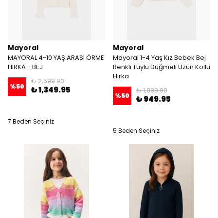
Mayoral
Mayoral
MAYORAL 4-10 YAŞ ARASI ÖRME
Mayoral 1-4 Yaş Kız Bebek Bej
HIRKA - BEJ
Renkli Tüylü Düğmeli Uzun Kollu
Hırka
₺ 2,699.90
%
50
₺ 1,349.95
₺ 1,899.90
%
50
₺ 949.95
7 Beden Seçiniz
5 Beden Seçiniz