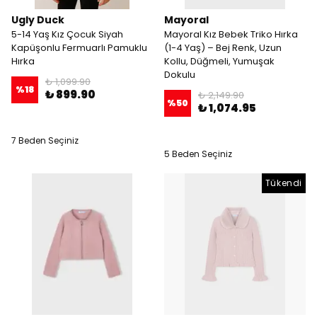
Ugly Duck
Mayoral
5-14 Yaş Kız Çocuk Siyah
Mayoral Kız Bebek Triko Hırka
Kapüşonlu Fermuarlı Pamuklu
(1-4 Yaş) – Bej Renk, Uzun
Hırka
Kollu, Düğmeli, Yumuşak
Dokulu
₺ 1,099.90
%
18
₺ 899.90
₺ 2,149.90
%
50
₺ 1,074.95
7 Beden Seçiniz
5 Beden Seçiniz
Tükendi