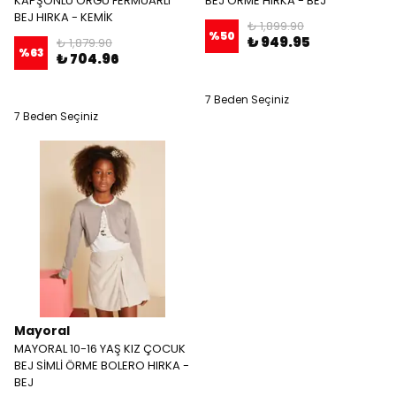
KAPŞONLU ÖRGÜ FERMUARLI
BEJ ÖRME HIRKA - BEJ
BEJ HIRKA - KEMİK
₺ 1,899.90
%
50
₺ 949.95
₺ 1,879.90
%
63
₺ 704.96
7 Beden Seçiniz
7 Beden Seçiniz
Mayoral
MAYORAL 10-16 YAŞ KIZ ÇOCUK
BEJ SİMLİ ÖRME BOLERO HIRKA -
BEJ