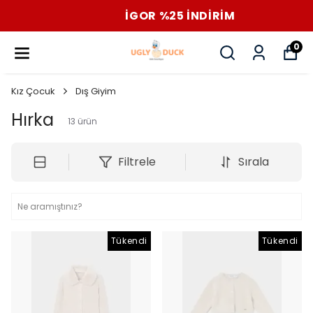
İGOR %25 İNDİRİM
0
Kız Çocuk
Dış Giyim
Hırka
13
ürün
Filtrele
Sırala
Tükendi
Tükendi