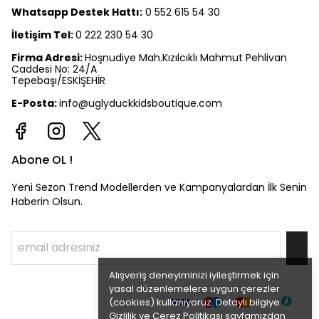
Whatsapp Destek Hattı:
0 552 615 54 30
İletişim Tel:
0 222 230 54 30
Firma Adresi:
Hoşnudiye Mah.Kızılcıklı Mahmut Pehlivan
Caddesi No: 24/A
Tepebaşı/ESKİŞEHİR
E-Posta:
info@uglyduckkidsboutique.com
Abone OL !
Yeni Sezon Trend Modellerden ve Kampanyalardan İlk Senin
Haberin Olsun.
Alışveriş deneyiminizi iyileştirmek için
yasal düzenlemelere uygun çerezler
(cookies) kullanıyoruz. Detaylı bilgiye
Gizlilik ve Çerez Politikası
sayfamızdan