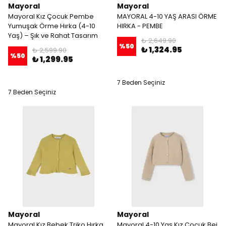
Mayoral
Mayoral
Mayoral Kız Çocuk Pembe
MAYORAL 4-10 YAŞ ARASI ÖRME
Yumuşak Örme Hırka (4-10
HIRKA - PEMBE
Yaş) – Şık ve Rahat Tasarım
₺ 2,649.90
%
50
₺ 1,324.95
₺ 2,599.90
%
50
₺ 1,299.95
7 Beden Seçiniz
7 Beden Seçiniz
Mayoral
Mayoral
Mayoral Kız Bebek Triko Hırka
Mayoral 4-10 Yaş Kız Çocuk Bej