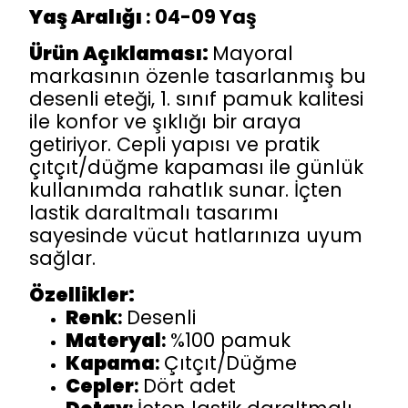
Yaş Aralığı
: 04-09 Yaş
Ürün Açıklaması:
Mayoral
markasının özenle tasarlanmış bu
desenli eteği, 1. sınıf pamuk kalitesi
ile konfor ve şıklığı bir araya
getiriyor. Cepli yapısı ve pratik
çıtçıt/düğme kapaması ile günlük
kullanımda rahatlık sunar. İçten
lastik daraltmalı tasarımı
sayesinde vücut hatlarınıza uyum
sağlar.
Özellikler:
Renk
:
Desenli
Materyal
:
%100 pamuk
Kapama
:
Çıtçıt/Düğme
Cepler
:
Dört adet