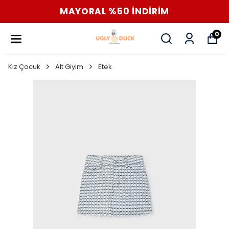
MAYORAL %50 İNDİRİM
0
Kız Çocuk
Alt Giyim
Etek