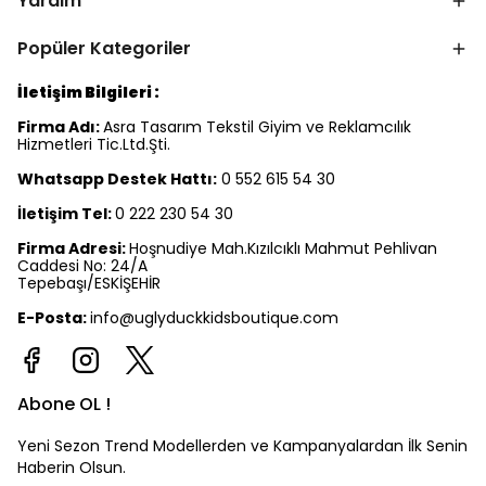
Yardım
Popüler Kategoriler
İletişim Bilgileri :
Firma Adı:
Asra Tasarım Tekstil Giyim ve Reklamcılık
Hizmetleri Tic.Ltd.Şti.
Whatsapp Destek Hattı:
0 552 615 54 30
İletişim Tel:
0 222 230 54 30
Firma Adresi:
Hoşnudiye Mah.Kızılcıklı Mahmut Pehlivan
Caddesi No: 24/A
Tepebaşı/ESKİŞEHİR
E-Posta:
info@uglyduckkidsboutique.com
Abone OL !
Yeni Sezon Trend Modellerden ve Kampanyalardan İlk Senin
Haberin Olsun.