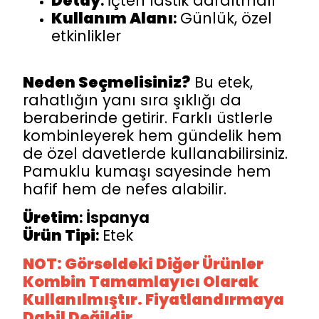
Detay
:
İçten lastik daraltmalı
Kullanım
Alanı
:
Günlük, özel
etkinlikler
Neden Seçmelisiniz?
Bu etek,
rahatlığın yanı sıra şıklığı da
beraberinde getirir. Farklı üstlerle
kombinleyerek hem gündelik hem
de özel davetlerde kullanabilirsiniz.
Pamuklu kumaşı sayesinde hem
hafif hem de nefes alabilir.
Üretim
: İspanya
Ürün Tipi
:
Etek
NOT: Görseldeki Diğer Ürünler
Kombin Tamamlayıcı Olarak
Kullanılmıştır. Fiyatlandırmaya
Dahil Değildir.