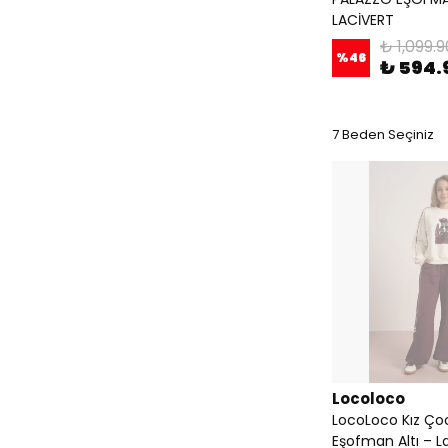
LACİVERT
₺ 1,099.9
%
46
₺ 594.
7 Beden Seçiniz
Locoloco
LocoLoco Kız Ço
Eşofman Altı – La