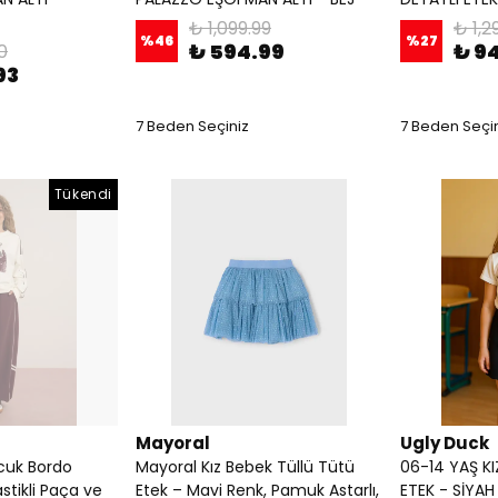
₺ 1,099.99
₺ 1,2
%
46
%
27
₺ 594.99
₺ 9
0
93
7 Beden Seçiniz
7 Beden Seçi
Tükendi
Mayoral
Ugly Duck
cuk Bordo
Mayoral Kız Bebek Tüllü Tütü
06-14 YAŞ K
stikli Paça ve
Etek – Mavi Renk, Pamuk Astarlı,
ETEK - SİYAH