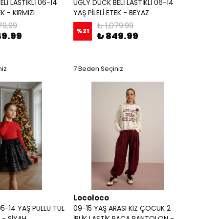
Lİ LASTİKLİ 06-14
UGLY DUCK BELİ LASTİKLİ 06-14
EK - KIRMIZI
YAŞ PİLELİ ETEK - BEYAZ
79.99
₺ 1,079.99
%
21
49.99
₺ 849.99
niz
7 Beden Seçiniz
Locoloco
5-14 YAŞ PULLU TÜL
09-15 YAŞ ARASI KIZ ÇOCUK 2
 - SİYAH
İPLİK LASTİK PAÇA PANTOLON -