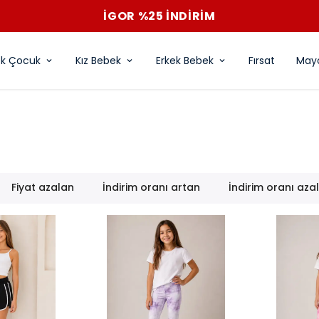
İGOR %25 İNDİRİM
ek Çocuk
Kız Bebek
Erkek Bebek
Fırsat
Mayo
Fiyat azalan
İndirim oranı artan
İndirim oranı aza