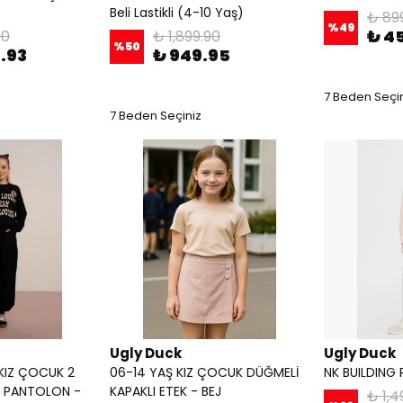
Beli Lastikli (4-10 Yaş)
₺ 89
%
49
₺ 4
90
₺ 1,899.90
%
50
9.93
₺ 949.95
7 Beden Seçi
7 Beden Seçiniz
Ugly Duck
Ugly Duck
 KIZ ÇOCUK 2
06-14 YAŞ KIZ ÇOCUK DÜĞMELİ
NK BUILDING
ÇA PANTOLON -
KAPAKLI ETEK - BEJ
₺ 1,4