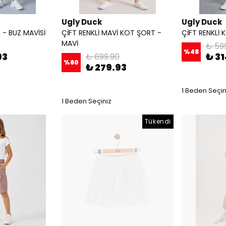
Ugly Duck
Ugly Duck
 - BUZ MAVİSİ
ÇİFT RENKLİ MAVİ KOT ŞORT -
ÇİFT RENKLİ
MAVİ
₺ 59
%
48
93
₺ 31
₺ 699.90
%
60
₺ 279.93
1 Beden Seçin
1 Beden Seçiniz
Tükendi