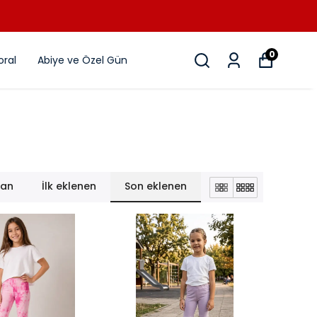
0
ral
Abiye ve Özel Gün
lan
İlk eklenen
Son eklenen