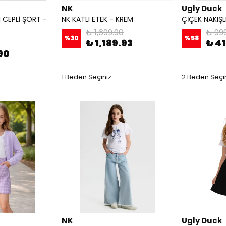
NK
Ugly Duck
 CEPLİ ŞORT -
NK KATLI ETEK - KREM
ÇİÇEK NAKIŞ
₺ 1,699.90
₺ 99
%
30
%
58
₺ 1,189.93
₺ 41
90
1 Beden Seçiniz
2 Beden Seçi
NK
Ugly Duck