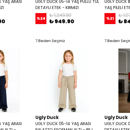
 YAŞ ARASI
UGLY DUCK 05-14 YAŞ PULLU TÜL
UGLY DUCK BE
IZI
DETAYLI ETEK - KIRMIZI
YAŞ PİLELİ ET
₺ 1,249.90
₺ 1,0
%
24
%
21
90
₺ 949.90
₺ 8
7 Beden Seçiniz
7 Beden Seçi
Ugly Duck
Ugly Duck
 YAŞ ARASI
UGLY DUCK 05-14 YAŞ ARASI
UGLY DUCK 0
N ALTI -
PALAZZO EŞOFMAN ALTI - BEJ
DETAYLI ETEK