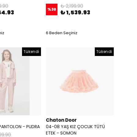
9.90
₺ 2,199.90
%
30
54.93
₺ 1,539.93
niz
6 Beden Seçiniz
Tükendi
Tükendi
Chaton Door
 PANTOLON - PUDRA
04-08 YAŞ KIZ ÇOCUK TÜTÜ
ETEK - SOMON
99.90