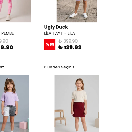
Ugly Duck
- PEMBE
LİLA TAYT - LİLA
9.90
₺ 399.90
%
65
49.90
₺ 139.93
niz
6 Beden Seçiniz