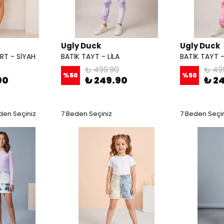
Ugly Duck
Ugly Duck
RT - SİYAH
BATİK TAYT - LİLA
BATİK TAYT 
₺ 499.90
₺ 49
%
50
%
50
90
₺ 249.90
₺ 2
den Seçiniz
7 Beden Seçiniz
7 Beden Seçi