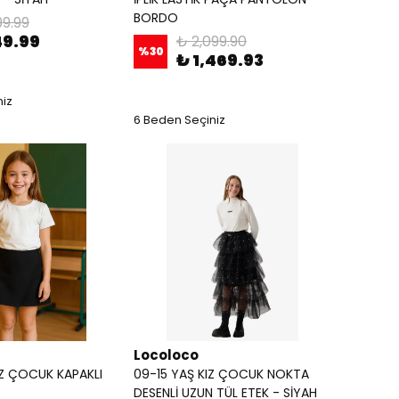
BORDO
99.99
49.99
₺ 2,099.90
%
30
₺ 1,469.93
niz
6 Beden Seçiniz
Locoloco
IZ ÇOCUK KAPAKLI
09-15 YAŞ KIZ ÇOCUK NOKTA
DESENLİ UZUN TÜL ETEK - SİYAH