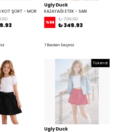
Ugly Duck
LI KOT ŞORT - MOR
KAZAYAĞI ETEK - SARI
9.90
₺ 799.90
%
56
9.93
₺ 349.93
niz
7 Beden Seçiniz
Tükendi
Ugly Duck