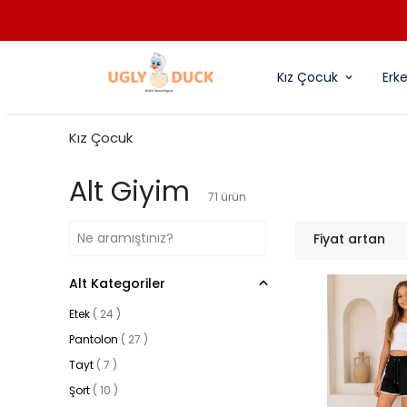
Kız Çocuk
Erk
Kız Çocuk
Alt Giyim
71
ürün
Fiyat artan
Alt Kategoriler
Etek
(
24
)
Pantolon
(
27
)
Tayt
(
7
)
Şort
(
10
)