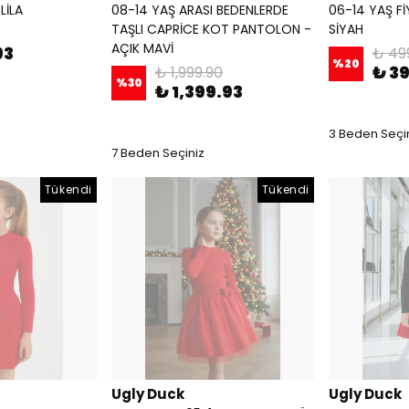
LİLA
08-14 YAŞ ARASI BEDENLERDE
06-14 YAŞ F
TAŞLI CAPRİCE KOT PANTOLON -
SİYAH
AÇIK MAVİ
93
₺ 49
%
20
₺ 3
₺ 1,999.90
%
30
₺ 1,399.93
3 Beden Seçi
7 Beden Seçiniz
Tükendi
Tükendi
Ugly Duck
Ugly Duck