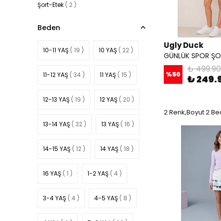
Şort-Etek
(
2
)
Beden
Ugly Duck
10-11 YAŞ
( 19 )
10 YAŞ
( 22 )
GÜNLÜK SPOR ŞO
₺ 499.90
%
50
11-12 YAŞ
( 34 )
11 YAŞ
( 15 )
₺ 249.
12-13 YAŞ
( 19 )
12 YAŞ
( 20 )
2 Renk,Boyut 2 Be
13-14 YAŞ
( 32 )
13 YAŞ
( 16 )
14-15 YAŞ
( 12 )
14 YAŞ
( 18 )
16 YAŞ
( 1 )
1-2 YAŞ
( 4 )
3-4 YAŞ
( 4 )
4-5 YAŞ
( 8 )