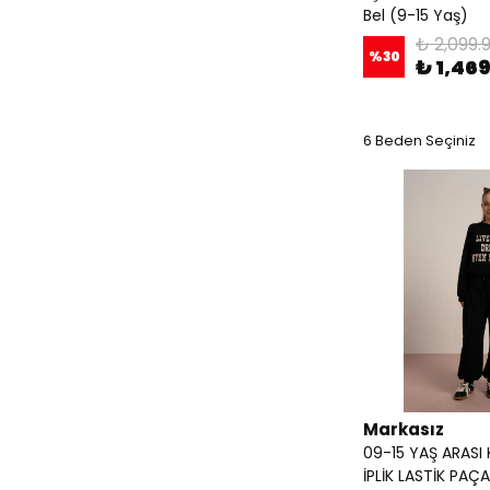
Bel (9-15 Yaş)
₺ 2,099.
%
30
₺ 1,46
6 Beden Seçiniz
Markasız
09-15 YAŞ ARASI
İPLİK LASTİK PA