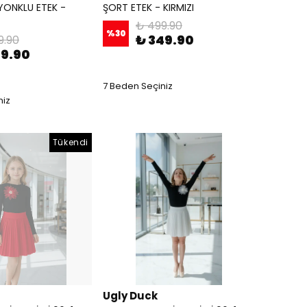
İYONKLU ETEK -
ŞORT ETEK - KIRMIZI
₺ 499.90
%
30
₺ 349.90
9.90
99.90
7 Beden Seçiniz
niz
Tükendi
Ugly Duck