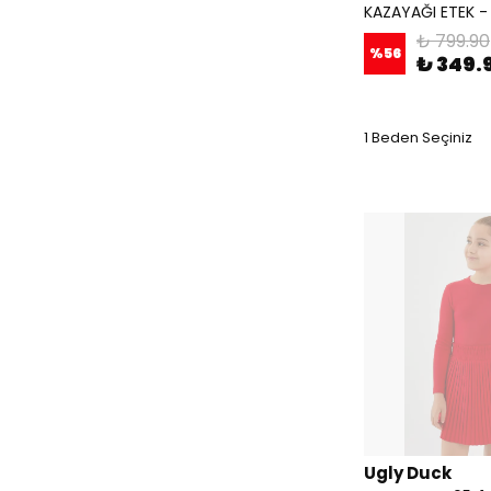
KAZAYAĞI ETEK - 
₺ 799.90
%
56
₺ 349.
1 Beden Seçiniz
Ugly Duck