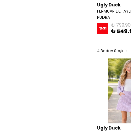
Ugly Duck
FERMUAR DETAYLI
PUDRA
₺ 799.90
%
31
₺ 549.
4 Beden Seçiniz
Ugly Duck