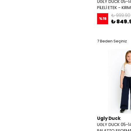
UGLY DUCK 05-14
PİLELİ ETEK - KIRM
₺ 999.90
%
15
₺ 849.
7 Beden Seçiniz
Ugly Duck
UGLY DUCK 05-14
PALAZZO EŞOFMA