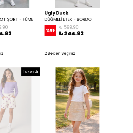
Ugly Duck
 KOT ŞORT - FÜME
DÜĞMELİ ETEK - BORDO
9.90
₺ 599.90
%
59
4.93
₺ 244.93
iz
2 Beden Seçiniz
Tükendi