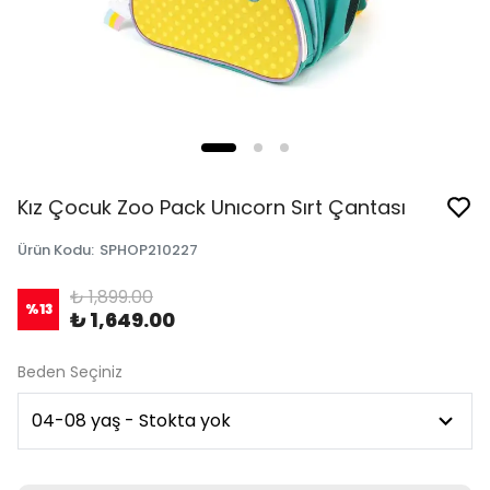
Kız Çocuk Zoo Pack Unıcorn Sırt Çantası
Ürün Kodu
:
SPHOP210227
₺ 1,899.00
%
13
₺ 1,649.00
Beden Seçiniz