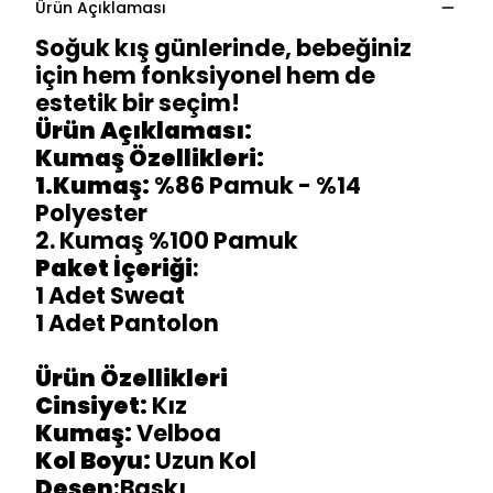
Ürün Açıklaması
Soğuk kış günlerinde, bebeğiniz
için hem fonksiyonel hem de
estetik bir seçim!
Ürün Açıklaması:
Kumaş Özellikleri:
1.Kumaş:
%86 Pamuk - %14
Polyester
2. Kumaş %100 Pamuk
Paket İçeriği
:
1 Adet Sweat
1 Adet Pantolon
Ürün Özellikleri
Cinsiyet:
Kız
Kumaş:
Velboa
Kol Boyu:
Uzun Kol
Desen
:Baskı