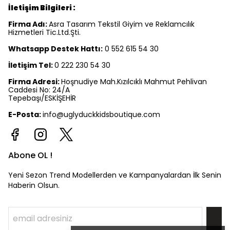
İletişim Bilgileri :
Firma Adı:
Asra Tasarım Tekstil Giyim ve Reklamcılık
Hizmetleri Tic.Ltd.Şti.
Whatsapp Destek Hattı:
0 552 615 54 30
İletişim Tel:
0 222 230 54 30
Firma Adresi:
Hoşnudiye Mah.Kızılcıklı Mahmut Pehlivan
Caddesi No: 24/A
Tepebaşı/ESKİŞEHİR
E-Posta:
info@uglyduckkidsboutique.com
Abone OL !
Yeni Sezon Trend Modellerden ve Kampanyalardan İlk Senin
Haberin Olsun.