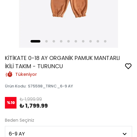
KİTİKATE 0-18 AY ORGANİK PAMUK MANTARLI
İKİLİ TAKIM - TURUNCU
Tükeniyor
Ürün Kodu
:
S75598_TRNC_6-9 AY
₺ 1,999.99
%
10
₺ 1,799.99
Beden Seçiniz