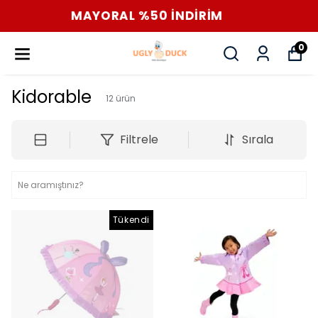
İGOR %25 İNDİRİM
0
Kidorable
12
ürün
Filtrele
Sırala
Tükendi