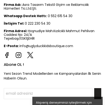
Firma Adı:
Asra Tasarım Tekstil Giyim ve Reklamcılık
Hizmetleri Tic.Ltd.Şti.
Whatsapp Destek Hattı:
0 552 615 54 30
İletişim Tel:
0 222 230 54 30
Firma Adresi:
Hoşnudiye Mah.Kızılcıklı Mahmut Pehlivan
Caddesi No: 24/A
Tepebaşı/ESKİŞEHİR
E-Posta:
info@uglyduckkidsboutique.com
Abone OL !
Yeni Sezon Trend Modellerden ve Kampanyalardan İlk Senin
Haberin Olsun.
Alışveriş deneyiminizi iyileştirmek için