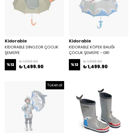
Kidorable
Kidorable
KİDORABLE DİNOZOR ÇOCUK
KİDORABLE KÖPEK BALIĞI
ŞEMSİYE
ÇOCUK ŞEMSİYE - GRİ
₺ 1,699.90
₺ 1,699.90
%
12
%
12
₺ 1,499.90
₺ 1,499.90
Tükendi