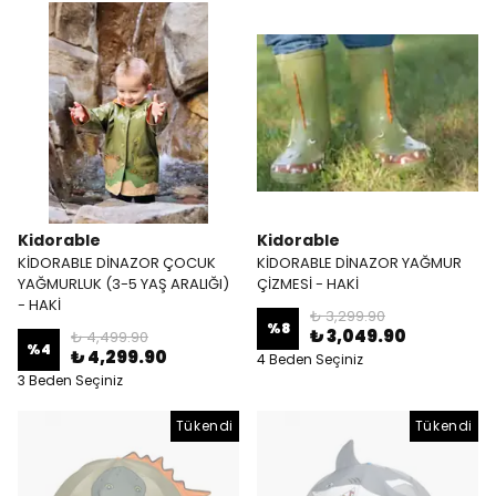
Kidorable
Kidorable
KİDORABLE DİNAZOR ÇOCUK
KİDORABLE DİNAZOR YAĞMUR
YAĞMURLUK (3-5 YAŞ ARALIĞI)
ÇİZMESİ - HAKİ
- HAKİ
₺ 3,299.90
%
8
₺ 3,049.90
₺ 4,499.90
%
4
₺ 4,299.90
4 Beden Seçiniz
3 Beden Seçiniz
Tükendi
Tükendi