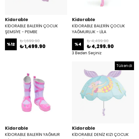
Kidorable
Kidorable
KİDORABLE BALERİN ÇOCUK
KİDORABLE BALERİN ÇOCUK
ŞEMSİYE - PEMBE
YAĞMURLUK - LİLA
₺ 1,699.90
₺ 4,499.90
%
12
%
4
₺ 1,499.90
₺ 4,299.90
3 Beden Seçiniz
Tükendi
Kidorable
Kidorable
KİDORABLE BALERİN YAĞMUR
KİDORABLE DENİZ KIZI ÇOCUK