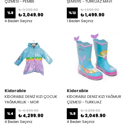
ÇİZMESİ - PEMBE
ŞEMSİYE - TURKUAZ MAVİ
₺ 3,299.90
₺ 1,699.90
%
8
%
12
₺ 3,049.90
₺ 1,499.90
4 Beden Seçiniz
1 Beden Seçiniz
Kidorable
Kidorable
KİDORABLE DENİZ KIZI ÇOCUK
KİDORABLE DENİZ KIZI YAĞMUR
YAĞMURLUK - MOR
ÇİZMESİ - TURKUAZ
₺ 4,499.90
₺ 3,299.90
%
4
%
8
₺ 4,299.90
₺ 3,049.90
4 Beden Seçiniz
4 Beden Seçiniz