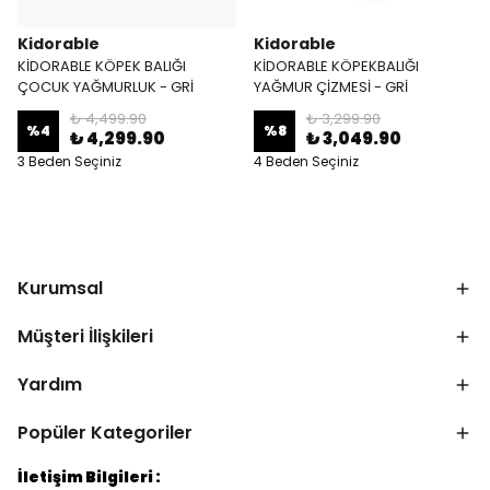
Kidorable
Kidorable
KİDORABLE KÖPEK BALIĞI
KİDORABLE KÖPEKBALIĞI
ÇOCUK YAĞMURLUK - GRİ
YAĞMUR ÇİZMESİ - GRİ
₺ 4,499.90
₺ 3,299.90
%
4
%
8
₺ 4,299.90
₺ 3,049.90
3 Beden Seçiniz
4 Beden Seçiniz
Kurumsal
Müşteri İlişkileri
Yardım
Popüler Kategoriler
İletişim Bilgileri :