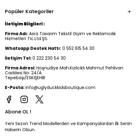
Popüler Kategoriler
İletişim Bilgileri :
Firma Adı:
Asra Tasarım Tekstil Giyim ve Reklamcılık
Hizmetleri Tic.Ltd.Şti.
Whatsapp Destek Hattı:
0 552 615 54 30
İletişim Tel:
0 222 230 54 30
Firma Adresi:
Hoşnudiye Mah.Kızılcıklı Mahmut Pehlivan
Caddesi No: 24/A
Tepebaşı/ESKİŞEHİR
E-Posta:
info@uglyduckkidsboutique.com
Abone OL !
Yeni Sezon Trend Modellerden ve Kampanyalardan İlk Senin
Haberin Olsun.