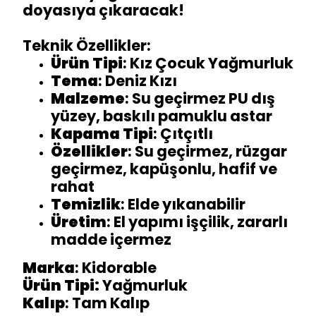
doyasıya çıkaracak!
Teknik Özellikler:
Ürün Tipi
: Kız Çocuk Yağmurluk
Tema
: Deniz Kızı
Malzeme
: Su geçirmez PU dış
yüzey, baskılı pamuklu astar
Kapama Tipi
: Çıtçıtlı
Özellikler
: Su geçirmez, rüzgar
geçirmez, kapüşonlu, hafif ve
rahat
Temizlik
: Elde yıkanabilir
Üretim
: El yapımı işçilik, zararlı
madde içermez
Marka
: Kidorable
Ürün Tipi:
Yağmurluk
Kalıp
: Tam Kalıp