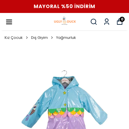
MAYORAL %50 İNDİRİM
0
Kız Çocuk
Dış Giyim
Yağmurluk