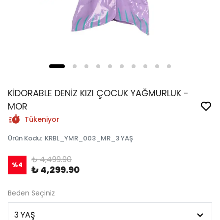
KİDORABLE DENİZ KIZI ÇOCUK YAĞMURLUK -
MOR
Tükeniyor
Ürün Kodu
:
KRBL_YMR_003_MR_3 YAŞ
₺ 4,499.90
%
4
₺ 4,299.90
Beden Seçiniz