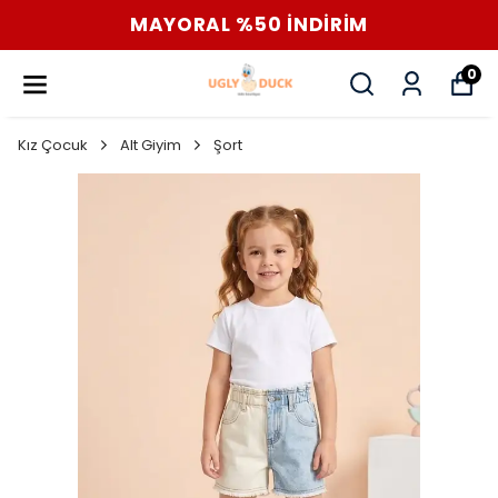
MAYORAL %50 İNDİRİM
0
Kız Çocuk
Alt Giyim
Şort