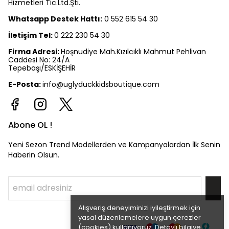
Hizmetleri Tic.Ltd.Şti.
Whatsapp Destek Hattı:
0 552 615 54 30
İletişim Tel:
0 222 230 54 30
Firma Adresi:
Hoşnudiye Mah.Kızılcıklı Mahmut Pehlivan
Caddesi No: 24/A
Tepebaşı/ESKİŞEHİR
E-Posta:
info@uglyduckkidsboutique.com
Abone OL !
Yeni Sezon Trend Modellerden ve Kampanyalardan İlk Senin
Haberin Olsun.
Alışveriş deneyiminizi iyileştirmek için
yasal düzenlemelere uygun çerezler
(cookies) kullanıyoruz. Detaylı bilgiye