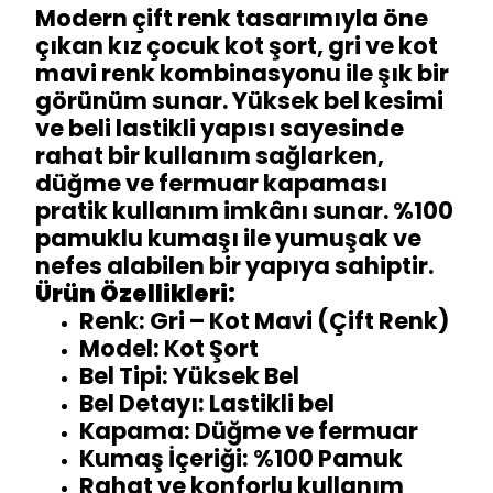
Modern çift renk tasarımıyla öne
çıkan kız çocuk kot şort, gri ve kot
mavi renk kombinasyonu ile şık bir
görünüm sunar. Yüksek bel kesimi
ve beli lastikli yapısı sayesinde
rahat bir kullanım sağlarken,
düğme ve fermuar kapaması
pratik kullanım imkânı sunar. %100
pamuklu kumaşı ile yumuşak ve
nefes alabilen bir yapıya sahiptir.
Ürün Özellikleri:
Renk: Gri – Kot Mavi (Çift Renk)
Model: Kot Şort
Bel Tipi: Yüksek Bel
Bel Detayı: Lastikli bel
Kapama: Düğme ve fermuar
Kumaş İçeriği: %100 Pamuk
Rahat ve konforlu kullanım