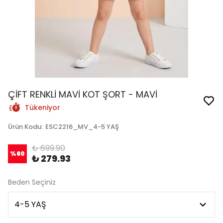
ÇİFT RENKLİ MAVİ KOT ŞORT - MAVİ
Tükeniyor
Ürün Kodu
:
ESC2216_MV_4-5 YAŞ
₺ 699.90
%
60
₺ 279.93
Beden Seçiniz