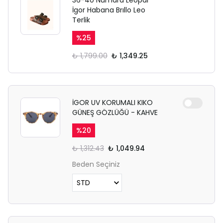
36-40 Numara Leopar
İgor Habana Brıllo Leo
Terlik
%
25
₺ 1,799.00
₺ 1,349.25
İGOR UV KORUMALI KIKO
GÜNEŞ GÖZLÜĞÜ - KAHVE
%
20
₺ 1,312.43
₺ 1,049.94
Beden Seçiniz