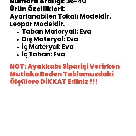
Numara Aralığı
: 36-40
Ürün Özellikleri:
Ayarlanabilen Tokalı Modeldir.
Leopar Modeldir.
Taban Materyali: Eva
Dış Materyal: Eva
İç Materyal: Eva
İç Taban: Eva
NOT: Ayakkabı Siparişi Verirken
Mutlaka Beden Tablomuzdaki
Ölçülere DİKKAT Ediniz !!!