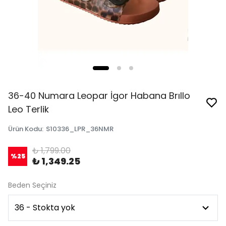
36-40 Numara Leopar İgor Habana Brıllo
Leo Terlik
Ürün Kodu
:
S10336_LPR_36NMR
₺ 1,799.00
%
25
₺ 1,349.25
Beden Seçiniz