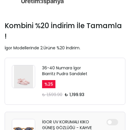
Üretim
:
İspanya
Kombini %20 İndirim İle Tamamla
!
İgor Modellerinde 2.Ürüne %20 İndirim.
36-40 Numara İgor
Biarritz Pudra Sandalet
%
25
₺ 1,599.90
₺ 1,199.93
İGOR UV KORUMALI KIKO
GÜNEŞ GÖZLÜĞÜ - KAHVE