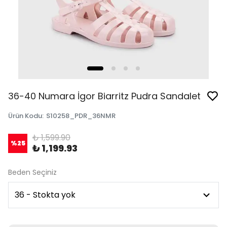
36-40 Numara İgor Biarritz Pudra Sandalet
Ürün Kodu
:
S10258_PDR_36NMR
₺ 1,599.90
%
25
₺ 1,199.93
Beden Seçiniz