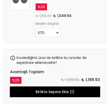
%
20
₺ 1,312.43
₺ 1,049.94
Beden Seçiniz
İncelediğiniz ürün ile birlikte bu ürünler de
sepetinize eklenecektir!
Avantajlı Toplam
₺ 1,599.90
₺ 1,199.93
%
25
Birlikte Sepete Ekle (1)