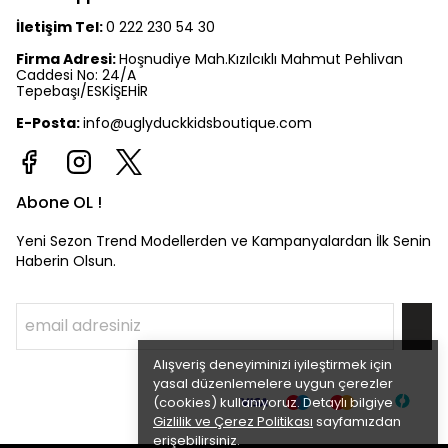
İletişim Tel:
0 222 230 54 30
Firma Adresi:
Hoşnudiye Mah.Kızılcıklı Mahmut Pehlivan
Caddesi No: 24/A
Tepebaşı/ESKİŞEHİR
E-Posta:
info@uglyduckkidsboutique.com
Abone OL !
Yeni Sezon Trend Modellerden ve Kampanyalardan İlk Senin
Haberin Olsun.
Alışveriş deneyiminizi iyileştirmek için
yasal düzenlemelere uygun çerezler
(cookies) kullanıyoruz. Detaylı bilgiye
Gizlilik ve Çerez Politikası
sayfamızdan
erişebilirsiniz.