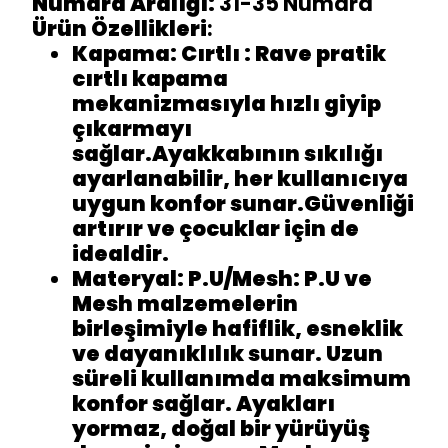
Numara Aralığı:
31-35 Numara
Ürün Özellikleri
:
Kapama
: Cırtlı : Rave pratik
cırtlı kapama
mekanizmasıyla hızlı giyip
çıkarmayı
sağlar.Ayakkabının sıkılığı
ayarlanabilir, her kullanıcıya
uygun konfor sunar.Güvenliği
artırır ve çocuklar için de
idealdir.
Materyal
: P.U/Mesh: P.U ve
Mesh malzemelerin
birleşimiyle hafiflik, esneklik
ve dayanıklılık sunar. Uzun
süreli kullanımda maksimum
konfor sağlar. Ayakları
yormaz, doğal bir yürüyüş