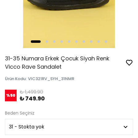
31-35 Numara Erkek Çocuk Siyah Renk
Vicco Rave Sandalet
Ürün Kodu
:
VIC321RV_SYH_31NMR
₺ 1,499.90
%
50
₺ 749.90
Beden Seçiniz