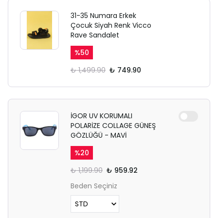
31-35 Numara Erkek
Çocuk Siyah Renk Vicco
Rave Sandalet
%
50
₺ 1,499.90
₺ 749.90
İGOR UV KORUMALI
POLARİZE COLLAGE GÜNEŞ
GÖZLÜĞÜ - MAVİ
%
20
₺ 1,199.90
₺ 959.92
Beden Seçiniz