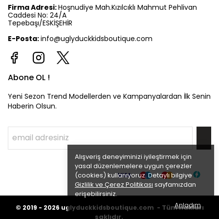
Firma Adresi:
Hoşnudiye Mah.Kızılcıklı Mahmut Pehlivan
Caddesi No: 24/A
Tepebaşı/ESKİŞEHİR
E-Posta:
info@uglyduckkidsboutique.com
Abone OL !
Yeni Sezon Trend Modellerden ve Kampanyalardan İlk Senin
Haberin Olsun.
Alışveriş deneyiminizi iyileştirmek için
yasal düzenlemelere uygun çerezler
(cookies) kullanıyoruz. Detaylı bilgiye
Gizlilik ve Çerez Politikası
sayfamızdan
erişebilirsiniz.
Anladım
©
Tüm hakları
2019 - 2026
uglyduckkidsboutique.com -
saklıdır.