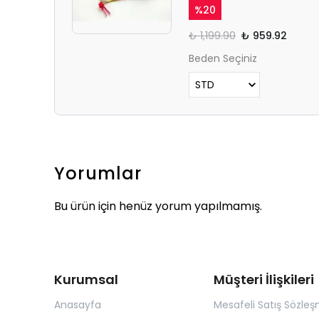
%
20
₺ 1,199.90
₺ 959.92
Beden Seçiniz
Yorumlar
Bu ürün için henüz yorum yapılmamış.
Kurumsal
Müşteri İlişkileri
Anasayfa
Mesafeli Satış Sözleş