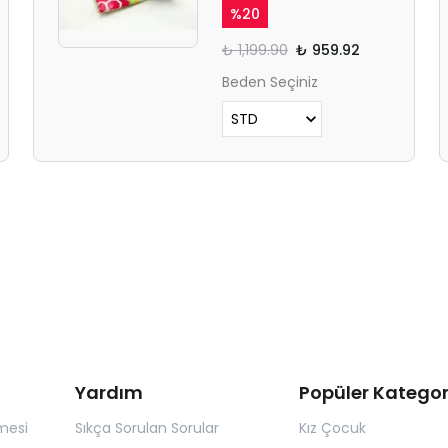
%
20
₺ 1,199.90
₺ 959.92
Beden Seçiniz
Yardım
Popüler Kategor
mesi
Sıkça Sorulan Sorular
Kız Çocuk