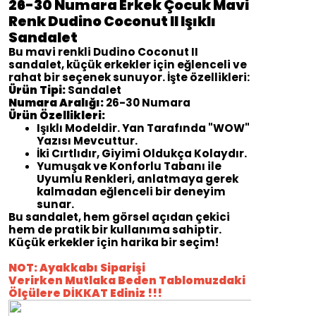
26-30 Numara Erkek Çocuk Mavi
Renk Dudino Coconut II Işıklı
Sandalet
Bu mavi renkli Dudino Coconut II
sandalet, küçük erkekler için eğlenceli ve
rahat bir seçenek sunuyor. İşte özellikleri:
Ürün Tipi:
Sandalet
Numara Aralığı:
26-30 Numara
Ürün Özellikleri:
Işıklı Modeldir. Yan Tarafında "WOW"
Yazısı Mevcuttur.
İki Cırtlıdır, Giyimi Oldukça Kolaydır.
Yumuşak ve Konforlu Tabanı ile
Uyumlu Renkleri, anlatmaya gerek
kalmadan eğlenceli bir deneyim
sunar.
Bu sandalet, hem görsel açıdan çekici
hem de pratik bir kullanıma sahiptir.
Küçük erkekler için harika bir seçim!
NOT: Ayakkabı Siparişi
Verirken
Mutlaka Beden Tablomuzdaki
Ölçülere DİKKAT Ediniz !!!