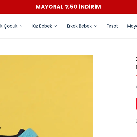
İGOR %25 İNDİRİM
ek Çocuk
Kız Bebek
Erkek Bebek
Fırsat
Mayo