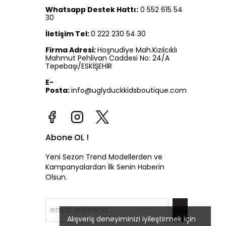
Whatsapp Destek Hattı:
0 552 615 54
30
İletişim Tel:
0 222 230 54 30
Firma Adresi:
Hoşnudiye Mah.Kızılcıklı
Mahmut Pehlivan Caddesi No: 24/A
Tepebaşı/ESKİŞEHİR
E-
Posta:
info@uglyduckkidsboutique.com
Abone OL !
Yeni Sezon Trend Modellerden ve
Kampanyalardan İlk Senin Haberin
Olsun.
Alışveriş deneyiminizi iyileştirmek için