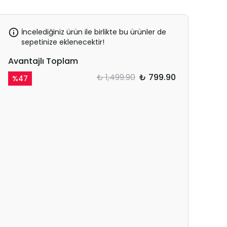
İncelediğiniz ürün ile birlikte bu ürünler de
sepetinize eklenecektir!
Avantajlı Toplam
₺ 1,499.90
₺ 799.90
%
47