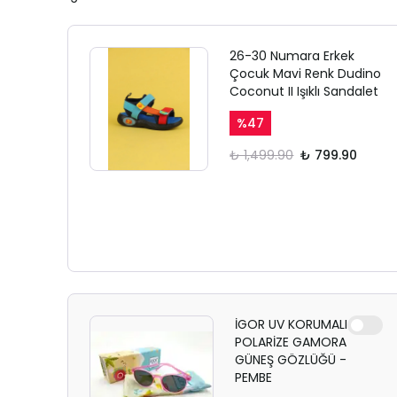
26-30 Numara Erkek
Çocuk Mavi Renk Dudino
Coconut II Işıklı Sandalet
%
47
₺ 1,499.90
₺ 799.90
İGOR UV KORUMALI
POLARİZE GAMORA
GÜNEŞ GÖZLÜĞÜ -
PEMBE