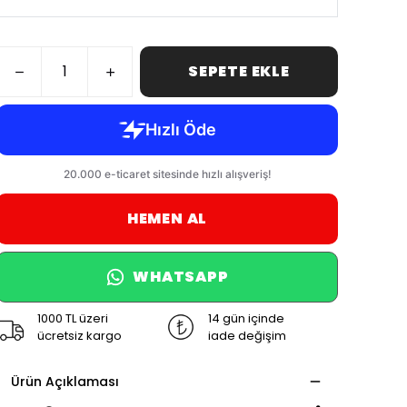
SEPETE EKLE
HEMEN AL
WHATSAPP
1000 TL üzeri
14 gün içinde
ücretsiz kargo
iade değişim
Ürün Açıklaması