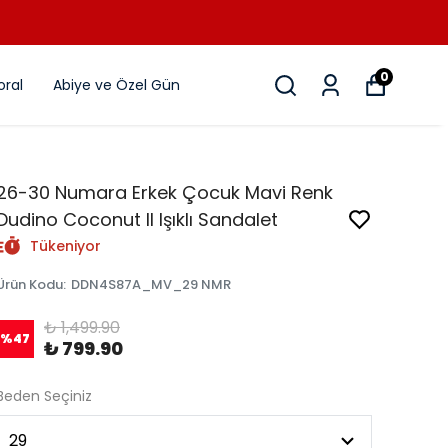
0
ral
Abiye ve Özel Gün
26-30 Numara Erkek Çocuk Mavi Renk
Dudino Coconut II Işıklı Sandalet
Tükeniyor
Ürün Kodu
:
DDN4S87A_MV_29 NMR
₺ 1,499.90
%
47
₺ 799.90
Beden Seçiniz