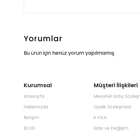
Yorumlar
Bu ürün için henüz yorum yapılmamış.
Kurumsal
Müşteri İlişkileri
Anasayfa
Mesafeli Satış Sözleş
Hakkımızda
Üyelik Sözleşmesi
İletişim
K.V.K.K
BLOG
İade ve Değişim