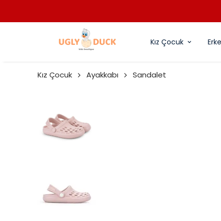
M
Kız Çocuk
Erk
Kız Çocuk
Ayakkabı
Sandalet