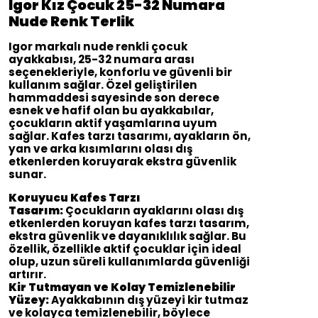
Igor Kız Çocuk 25-32 Numara
Nude Renk Terlik
Igor markalı nude renkli çocuk
ayakkabısı, 25-32 numara arası
seçenekleriyle, konforlu ve güvenli bir
kullanım sağlar. Özel geliştirilen
hammaddesi sayesinde son derece
esnek ve hafif olan bu ayakkabılar,
çocukların aktif yaşamlarına uyum
sağlar. Kafes tarzı tasarımı, ayakların ön,
yan ve arka kısımlarını olası dış
etkenlerden koruyarak ekstra güvenlik
sunar.
Koruyucu Kafes Tarzı
Tasarım:
Çocukların ayaklarını olası dış
etkenlerden koruyan kafes tarzı tasarım,
ekstra güvenlik ve dayanıklılık sağlar. Bu
özellik, özellikle aktif çocuklar için ideal
olup, uzun süreli kullanımlarda güvenliği
artırır.
Kir Tutmayan ve Kolay Temizlenebilir
Yüzey:
Ayakkabının dış yüzeyi kir tutmaz
ve kolayca temizlenebilir, böylece