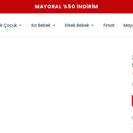
ek Çocuk
Kız Bebek
Erkek Bebek
Fırsat
Mayo