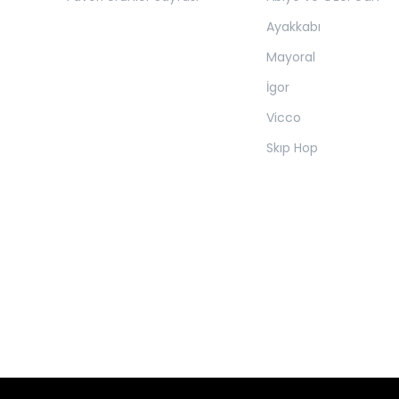
Ayakkabı
Mayoral
İgor
Vicco
Skıp Hop