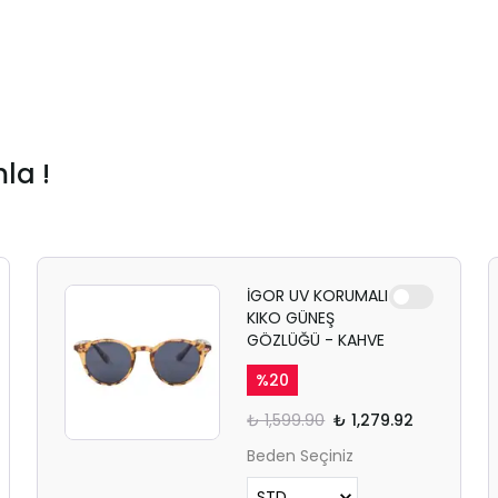
la !
İGOR UV KORUMALI
KIKO GÜNEŞ
GÖZLÜĞÜ - KAHVE
%
20
₺ 1,599.90
₺ 1,279.92
Beden Seçiniz