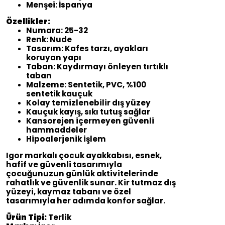
Menşei: İspanya
Özellikler:
Numara: 25-32
Renk: Nude
Tasarım: Kafes tarzı, ayakları
koruyan yapı
Taban: Kaydırmayı önleyen tırtıklı
taban
Malzeme: Sentetik, PVC, %100
sentetik kauçuk
Kolay temizlenebilir dış yüzey
Kauçuk kayış, sıkı tutuş sağlar
Kansorejen içermeyen güvenli
hammaddeler
Hipoalerjenik işlem
Igor markalı çocuk ayakkabısı, esnek,
hafif ve güvenli tasarımıyla
çocuğunuzun günlük aktivitelerinde
rahatlık ve güvenlik sunar. Kir tutmaz dış
yüzeyi, kaymaz tabanı ve özel
tasarımıyla her adımda konfor sağlar.
Ürün Tipi:
Terlik