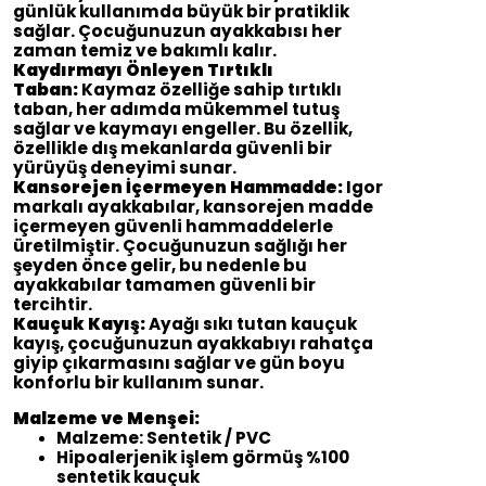
günlük kullanımda büyük bir pratiklik
sağlar. Çocuğunuzun ayakkabısı her
zaman temiz ve bakımlı kalır.
Kaydırmayı Önleyen Tırtıklı
Taban:
Kaymaz özelliğe sahip tırtıklı
taban, her adımda mükemmel tutuş
sağlar ve kaymayı engeller. Bu özellik,
özellikle dış mekanlarda güvenli bir
yürüyüş deneyimi sunar.
Kansorejen İçermeyen Hammadde:
Igor
markalı ayakkabılar, kansorejen madde
içermeyen güvenli hammaddelerle
üretilmiştir. Çocuğunuzun sağlığı her
şeyden önce gelir, bu nedenle bu
ayakkabılar tamamen güvenli bir
tercihtir.
Kauçuk Kayış:
Ayağı sıkı tutan kauçuk
kayış, çocuğunuzun ayakkabıyı rahatça
giyip çıkarmasını sağlar ve gün boyu
konforlu bir kullanım sunar.
Malzeme ve Menşei:
Malzeme: Sentetik / PVC
Hipoalerjenik işlem görmüş %100
sentetik kauçuk