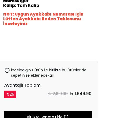
Marka:
İgor
Kalıp:
Tam Kalıp
NOT: Uygun Ayakkabı Numarası İçin
Lütfen Ayakkabı Beden Tablosunu
İnceleyiniz
İncelediğiniz ürün ile birlikte bu ürünler de
sepetinize eklenecektir!
Avantajlı Toplam
₺ 2,199.90
₺ 1,649.90
%
25
Birlikte Sepete Ekle (1)