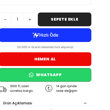
SEPETE EKLE
HEMEN AL
WHATSAPP
1000 TL üzeri
14 gün içinde
ücretsiz kargo
iade değişim
Ürün Açıklaması