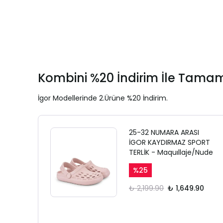
Kombini %20 İndirim İle Tamam
İgor Modellerinde 2.Ürüne %20 İndirim.
25-32 NUMARA ARASI
İGOR KAYDIRMAZ SPORT
TERLİK - Maquıllaje/Nude
%
25
₺ 2,199.90
₺ 1,649.90