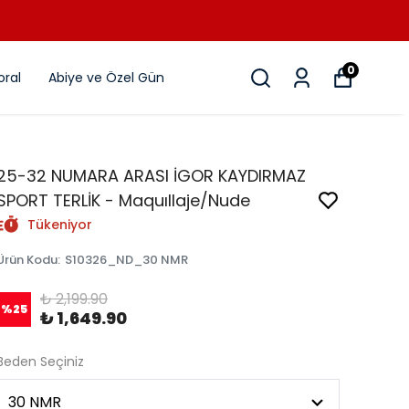
İGOR %25 İNDİRİM
0
ral
Abiye ve Özel Gün
25-32 NUMARA ARASI İGOR KAYDIRMAZ
SPORT TERLİK - Maquıllaje/Nude
Tükeniyor
Ürün Kodu
:
S10326_ND_30 NMR
₺ 2,199.90
%
25
₺ 1,649.90
Beden Seçiniz