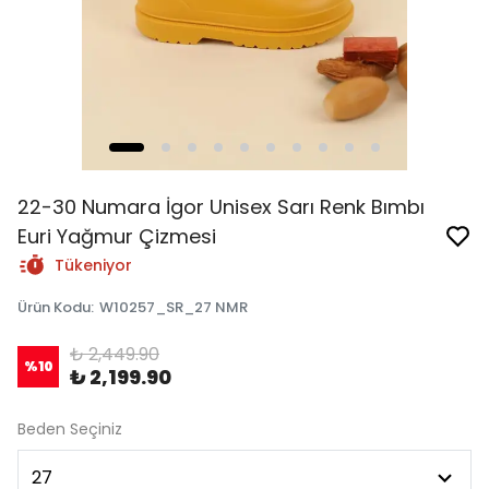
22-30 Numara İgor Unisex Sarı Renk Bımbı
Euri Yağmur Çizmesi
Tükeniyor
Ürün Kodu
:
W10257_SR_27 NMR
₺ 2,449.90
%
10
₺ 2,199.90
Beden Seçiniz