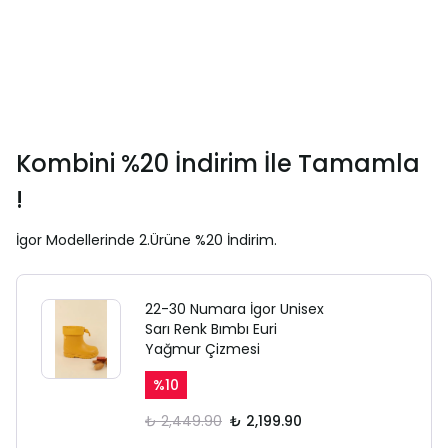
Kombini %20 İndirim İle Tamamla
!
İgor Modellerinde 2.Ürüne %20 İndirim.
22-30 Numara İgor Unisex
Sarı Renk Bımbı Euri
Yağmur Çizmesi
%
10
₺ 2,449.90
₺ 2,199.90