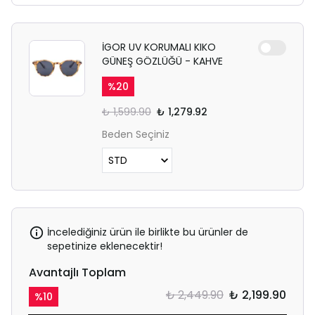
İGOR UV KORUMALI KIKO
GÜNEŞ GÖZLÜĞÜ - KAHVE
%
20
₺ 1,599.90
₺ 1,279.92
Beden Seçiniz
İncelediğiniz ürün ile birlikte bu ürünler de
sepetinize eklenecektir!
Avantajlı Toplam
₺ 2,449.90
₺ 2,199.90
%
10