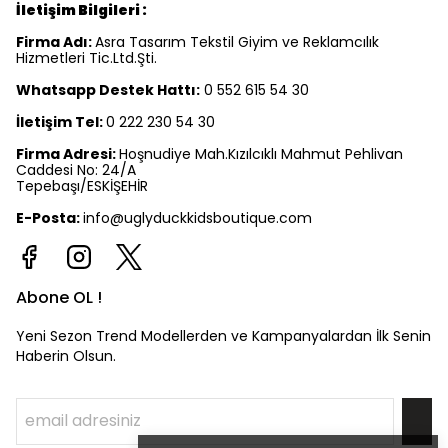
İletişim Bilgileri :
Firma Adı:
Asra Tasarım Tekstil Giyim ve Reklamcılık
Hizmetleri Tic.Ltd.Şti.
Whatsapp Destek Hattı:
0 552 615 54 30
İletişim Tel:
0 222 230 54 30
Firma Adresi:
Hoşnudiye Mah.Kızılcıklı Mahmut Pehlivan
Caddesi No: 24/A
Tepebaşı/ESKİŞEHİR
E-Posta:
info@uglyduckkidsboutique.com
Abone OL !
Yeni Sezon Trend Modellerden ve Kampanyalardan İlk Senin
Haberin Olsun.