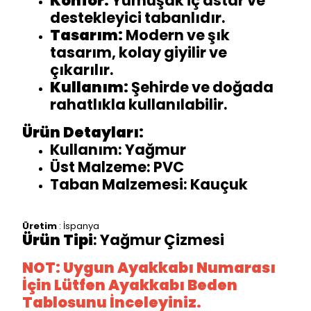
Konfor:
Yumuşak iç astar ve
destekleyici tabanlıdır.
Tasarım:
Modern ve şık
tasarım, kolay giyilir ve
çıkarılır.
Kullanım:
Şehirde ve doğada
rahatlıkla kullanılabilir.
Ürün Detayları:
Kullanım: Yağmur
Üst Malzeme: PVC
Taban Malzemesi: Kauçuk
Üretim
: İspanya
Ürün Tipi
: Yağmur Çizmesi
NOT: Uygun Ayakkabı Numarası
İçin Lütfen Ayakkabı Beden
Tablosunu İnceleyiniz.