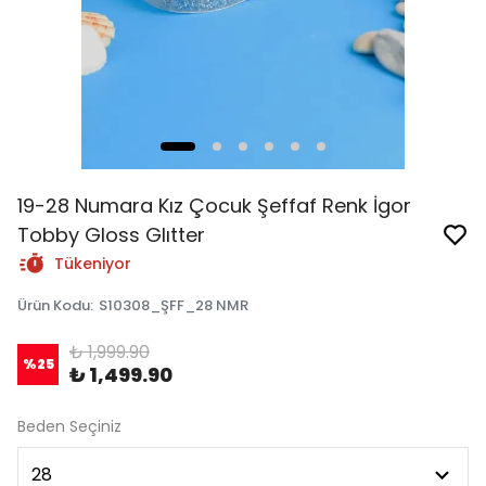
19-28 Numara Kız Çocuk Şeffaf Renk İgor
Tobby Gloss Glıtter
Tükeniyor
Ürün Kodu
:
S10308_ŞFF_28 NMR
₺ 1,999.90
%
25
₺ 1,499.90
Beden Seçiniz