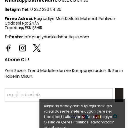
Whatsapp Destek Hattı:
0 552 615 54 30
İletişim Tel:
0 222 230 54 30
Firma Adresi:
Hoşnudiye Mah.Kızılcıklı Mahmut Pehlivan
Caddesi No: 24/A
Tepebaşı/ESKİŞEHİR
E-Posta:
info@uglyduckkidsboutique.com
Abone OL !
Yeni Sezon Trend Modellerden ve Kampanyalardan İlk Senin
Haberin Olsun.
Alışveriş deneyiminizi iyileştirmek için
yasal düzenlemelere uygun çerezler
(cookies) kullanıyoruz. Detaylı bilgiye
Gizlilik ve Çerez Politikası
sayfamızdan
erişebilirsiniz.