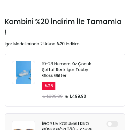
Kombini %20 İndirim İle Tamamla
!
İgor Modellerinde 2.Ürüne %20 İndirim.
19-28 Numara Kız Çocuk
Şeffaf Renk İgor Tobby
Gloss Glıtter
%
25
₺ 1,999.90
₺ 1,499.90
İGOR UV KORUMALI KIKO
GÜNEŞ GÖZLÜĞÜ - KAHVE