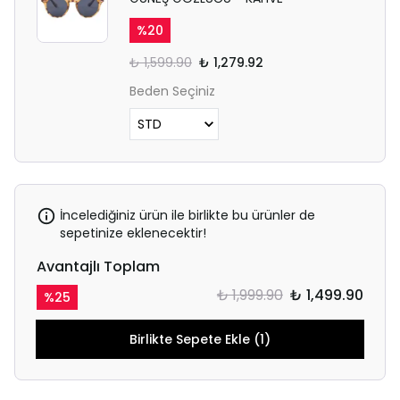
%
20
₺ 1,599.90
₺ 1,279.92
Beden Seçiniz
İncelediğiniz ürün ile birlikte bu ürünler de
sepetinize eklenecektir!
Avantajlı Toplam
₺ 1,999.90
₺ 1,499.90
%
25
Birlikte Sepete Ekle (1)