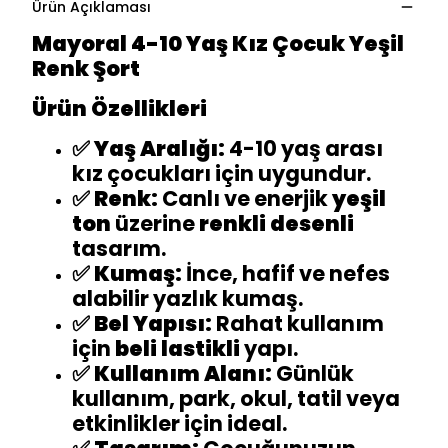
Ürün Açıklaması
Mayoral 4-10 Yaş Kız Çocuk Yeşil
Renk Şort
Ürün Özellikleri
✅
Yaş Aralığı:
4-10 yaş arası
kız çocukları için uygundur.
✅
Renk:
Canlı ve enerjik
yeşil
ton
üzerine
renkli desenli
tasarım.
✅
Kumaş:
İnce, hafif ve nefes
alabilir yazlık kumaş.
✅
Bel Yapısı:
Rahat kullanım
için
beli lastikli
yapı.
✅
Kullanım Alanı:
Günlük
kullanım, park, okul, tatil veya
etkinlikler için ideal.