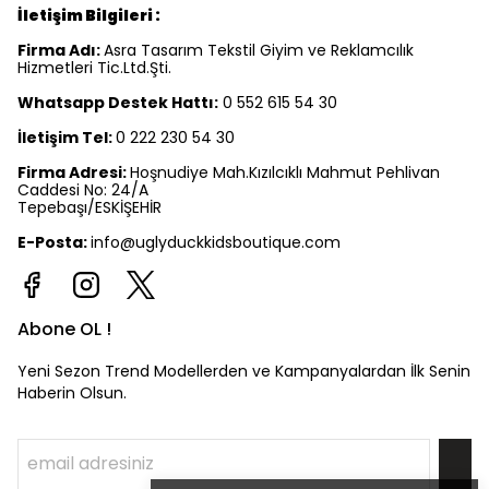
İletişim Bilgileri :
Firma Adı:
Asra Tasarım Tekstil Giyim ve Reklamcılık
Hizmetleri Tic.Ltd.Şti.
Whatsapp Destek Hattı:
0 552 615 54 30
İletişim Tel:
0 222 230 54 30
Firma Adresi:
Hoşnudiye Mah.Kızılcıklı Mahmut Pehlivan
Caddesi No: 24/A
Tepebaşı/ESKİŞEHİR
E-Posta:
info@uglyduckkidsboutique.com
Abone OL !
Yeni Sezon Trend Modellerden ve Kampanyalardan İlk Senin
Haberin Olsun.