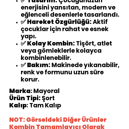
✅
Tasarım:
Çocuğunuzun
enerjisini yansıtan, modern ve
eğlenceli desenlerle tasarlandı.
✅
Hareket Özgürlüğü:
Aktif
çocuklar için rahat ve esnek
yapı.
✅
Kolay Kombin:
Tişört, atlet
veya gömleklerle kolayca
kombinlenebilir.
✅
Bakım:
Makinede yıkanabilir,
renk ve formunu uzun süre
korur.
Marka
: Mayoral
Ürün Tipi:
Şort
Kalıp
: Tam Kalıp
NOT: Görseldeki Diğer Ürünler
Kombin Tamamlayıcı Olarak