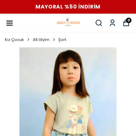
MAYORAL %50 İNDİRİM
0
Kız Çocuk
Alt Giyim
Şort