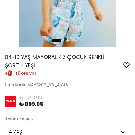
04-10 YAŞ MAYORAL KIZ ÇOCUK RENKLİ
ŞORT - YEŞİL
Tükeniyor
Ürün Kodu
:
MAY3203_YS_4 YAŞ
₺ 1,799.90
%
50
₺ 899.95
Beden Seçiniz