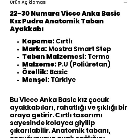
Ürün Açıklaması
22-30 Numara Vicco Anka Basic
Kız Pudra Anatomik Taban
Ayakkabı
Kapama:
Cırtlı
Marka:
Mostra Smart Step
Taban Malzemesi:
Termo
Malzeme:
P.U (Poliüretan)
Özellik:
Basic
Menşei:
Türkiye
Bu Vicco Anka Basic kız çocuk
ayakkabıları, rahatlığı ve şıklığı bir
araya getirir. Cırtlı tasarımı
sayesinde kolayca giyilip
çıkarılabilir. Anatomik tabanı,