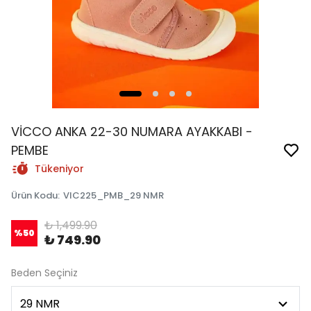
VİCCO ANKA 22-30 NUMARA AYAKKABI -
PEMBE
Tükeniyor
Ürün Kodu
:
VIC225_PMB_29 NMR
₺ 1,499.90
%
50
₺ 749.90
Beden Seçiniz