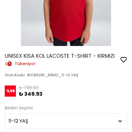
UNISEX KISA KOL LACOSTE T-SHIRT - KIRMIZI
Tükeniyor
Ürün Kodu
:
WOR5281_KRMZ_11-12 YAŞ
₺ 799.90
%
56
₺ 349.93
Beden Seçiniz