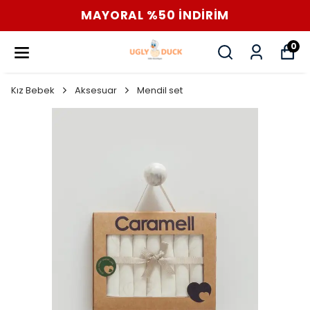
MAYORAL %50 İNDİRİM
0
Kız Bebek
Aksesuar
Mendil set