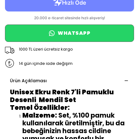
WHATSAPP
1000 TL üzeri ücretsiz kargo
14 gün içinde iade değişim
Ürün Açıklaması
Unisex Ekru Renk 7'li Pamuklu
Desenli Mendil Set
Temel Özellikler:
Malzeme:
Set, %100 pamuk
kullanılarak üretilmiştir, bu da
bebeğinizin hassas cildine
yumuşak ve konforlu bir