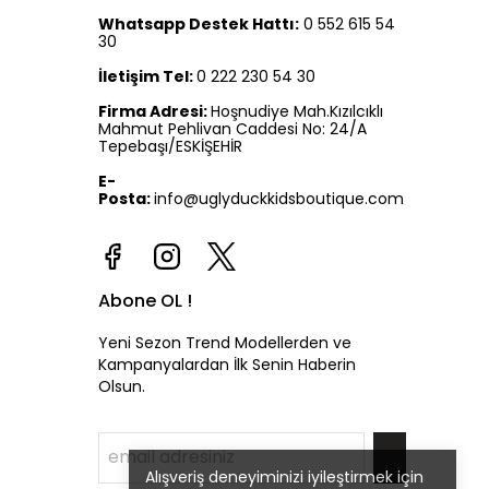
Whatsapp Destek Hattı:
0 552 615 54
30
İletişim Tel:
0 222 230 54 30
Firma Adresi:
Hoşnudiye Mah.Kızılcıklı
Mahmut Pehlivan Caddesi No: 24/A
Tepebaşı/ESKİŞEHİR
E-
Posta:
info@uglyduckkidsboutique.com
Abone OL !
Yeni Sezon Trend Modellerden ve
Kampanyalardan İlk Senin Haberin
Olsun.
Alışveriş deneyiminizi iyileştirmek için