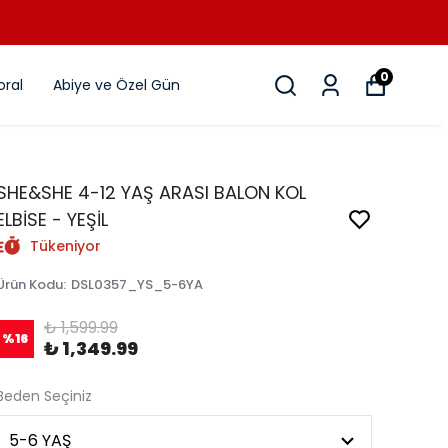
0
ral
Abiye ve Özel Gün
SHE&SHE 4-12 YAŞ ARASI BALON KOL
ELBİSE - YEŞİL
Tükeniyor
Ürün Kodu
:
DSL0357_YS_5-6YA
₺ 1,599.99
%
16
₺ 1,349.99
Beden Seçiniz