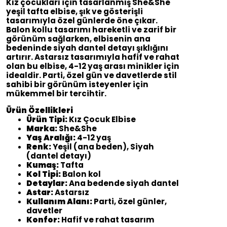
Kız çocukları için tasarlanmış She&She
yeşil tafta elbise, şık ve gösterişli
tasarımıyla özel günlerde öne çıkar.
Balon kollu tasarımı hareketli ve zarif bir
görünüm sağlarken, elbisenin ana
bedeninde siyah dantel detayı şıklığını
artırır. Astarsız tasarımıyla hafif ve rahat
olan bu elbise, 4-12 yaş arası minikler için
idealdir. Parti, özel gün ve davetlerde stil
sahibi bir görünüm isteyenler için
mükemmel bir tercihtir.
Ürün Özellikleri
Ürün Tipi:
Kız Çocuk Elbise
Marka:
She&She
Yaş Aralığı:
4-12 yaş
Renk:
Yeşil (ana beden), Siyah
(dantel detayı)
Kumaş:
Tafta
Kol Tipi:
Balon kol
Detaylar:
Ana bedende siyah dantel
Astar:
Astarsız
Kullanım Alanı:
Parti, özel günler,
davetler
Konfor:
Hafif ve rahat tasarım