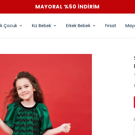
MAYORAL %50 İNDİRİM
ek Çocuk
Kız Bebek
Erkek Bebek
Fırsat
Mayo