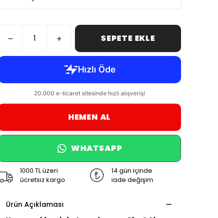
SEPETE EKLE
HEMEN AL
WHATSAPP
1000 TL üzeri
14 gün içinde
ücretsiz kargo
iade değişim
Ürün Açıklaması