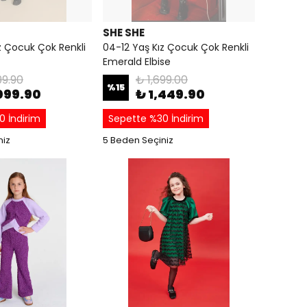
SHE SHE
z Çocuk Çok Renkli
04-12 Yaş Kız Çocuk Çok Renkli
Emerald Elbise
99.90
₺ 1,699.00
%
15
099.90
₺ 1,449.90
0 İndirim
Sepette %30 İndirim
niz
5 Beden Seçiniz