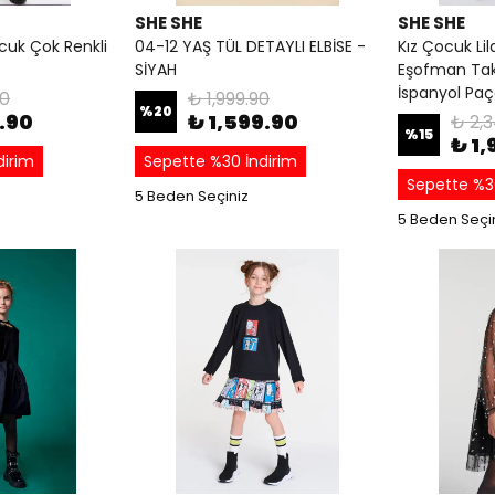
SHE SHE
SHE SHE
cuk Çok Renkli
04-12 YAŞ TÜL DETAYLI ELBİSE -
Kız Çocuk Li
e
SİYAH
Eşofman Tak
İspanyol Pa
90
₺ 1,999.90
%
20
9.90
₺ 1,599.90
₺ 2,3
%
15
₺ 1,
dirim
Sepette %30 İndirim
Sepette %3
5 Beden Seçiniz
5 Beden Seçi