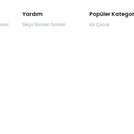
Yardım
Popüler Kategor
mesi
Sıkça Sorulan Sorular
Kız Çocuk
Kayıt Sayfası
Erkek Çocuk
Siparişlerim Sayfası
Kız Bebek
Şifremi Unuttum Sayfası
Erkek Bebek
Favori Ürünler Sayfası
Abiye ve Özel Gün
Ayakkabı
Mayoral
İgor
Vicco
Skıp Hop