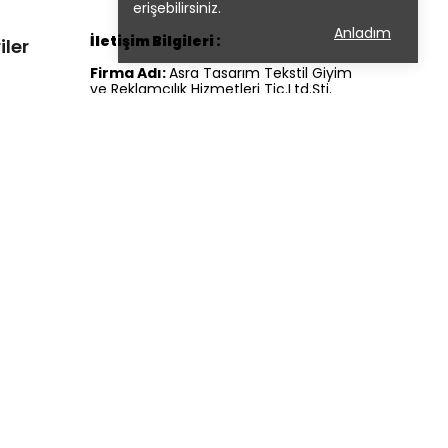
erişebilirsiniz.
Anladım
İletişim Bilgileri :
iler
Firma Adı:
Asra Tasarım Tekstil Giyim
ve Reklamcılık Hizmetleri Tic.Ltd.Şti.
Whatsapp Destek Hattı:
0 552 615 54
30
İletişim Tel:
0 222 230 54 30
Firma Adresi:
Hoşnudiye Mah.Kızılcıklı
Mahmut Pehlivan Caddesi No: 24/A
Tepebaşı/ESKİŞEHİR
E-
Posta:
info@uglyduckkidsboutique.com
Abone OL !
Yeni Sezon Trend Modellerden ve
Kampanyalardan İlk Senin Haberin