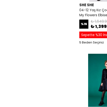
SHE SHE
04-12 Yaş Kız Ço
My Flowers Elbis
₺ 1,649.
%
15
₺ 1,39
Sepette %30 İn
5 Beden Seçiniz