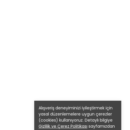
Alışveriş deneyiminizi iyileştirmek için
yasal düzenlemelere uygun çerezler
(cookies) kullanıyoruz. Detaylı bilgiye
Gizlilik ve Çerez Politikası
sayfamızdan