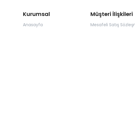
Kurumsal
Müşteri İlişkileri
Anasayfa
Mesafeli Satış Sözleş
Hakkımızda
Üyelik Sözleşmesi
İletişim
K.V.K.K
BLOG
İade ve Değişim