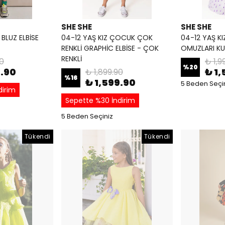
SHE SHE
SHE SHE
BLUZ ELBİSE
04-12 YAŞ KIZ ÇOCUK ÇOK
04-12 YAŞ KI
RENKLİ GRAPHİC ELBİSE - ÇOK
OMUZLARI KUR
RENKLİ
90
₺ 1,9
%
20
9.90
₺ 1,
₺ 1,899.90
%
16
₺ 1,599.90
5 Beden Seçi
dirim
Sepette %30 İndirim
5 Beden Seçiniz
Tükendi
Tükendi