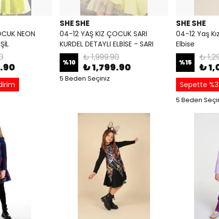
SHE SHE
SHE SHE
ÇOCUK NEON
04-12 YAŞ KIZ ÇOCUK SARI
04-12 Yaş Kı
ŞİL
KURDEL DETAYLI ELBİSE - SARI
Elbise
0
₺ 1,999.90
₺ 1,2
%
10
%
15
9.90
₺ 1,799.90
₺ 1,
5 Beden Seçiniz
dirim
Sepette %3
5 Beden Seçi