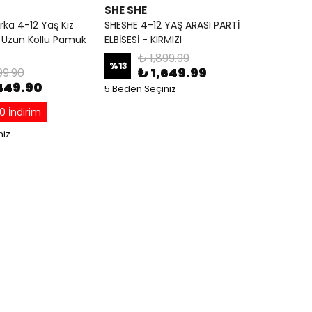
SHE SHE
ka 4-12 Yaş Kız
SHESHE 4-12 YAŞ ARASI PARTİ
 Uzun Kollu Pamuk
ELBİSESİ - KIRMIZI
₺ 1,899.99
%
13
₺ 1,649.99
99.90
,449.90
5 Beden Seçiniz
0 İndirim
niz