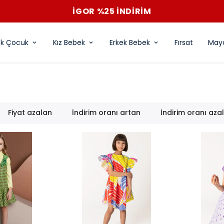
İGOR %25 İNDİRİM
ek Çocuk
Kız Bebek
Erkek Bebek
Fırsat
Mayo
Fiyat azalan
İndirim oranı artan
İndirim oranı aza