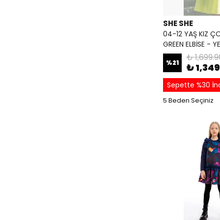
SHE SHE
04-12 YAŞ KIZ 
GREEN ELBİSE - YE
₺ 1,699.9
%
21
₺ 1,34
Sepette %30 İn
5 Beden Seçiniz