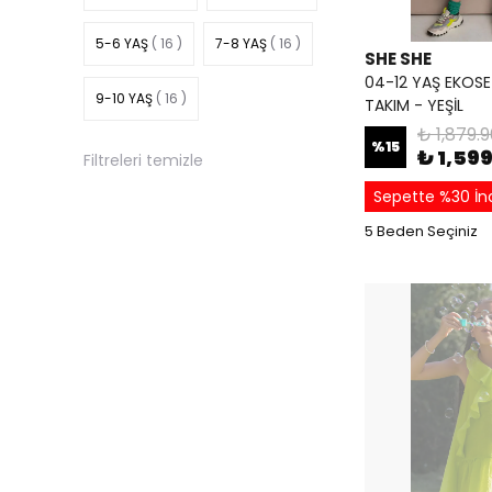
5-6 YAŞ
( 16 )
7-8 YAŞ
( 16 )
SHE SHE
04-12 YAŞ EKOSE 
9-10 YAŞ
( 16 )
TAKIM - YEŞİL
₺ 1,879.
%
15
₺ 1,59
Filtreleri temizle
Sepette %30 İn
5 Beden Seçiniz