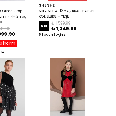
SHE SHE
la Örme Crop
SHE&SHE 4-12 YAŞ ARASI BALON
ımı – 4-12 Yaş
KOL ELBİSE - YEŞİL
ça
₺ 1,599.99
%
16
₺ 1,349.99
49.90
999.90
5 Beden Seçiniz
0 İndirim
niz