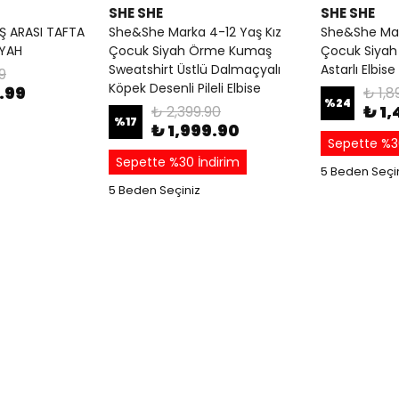
SHE SHE
SHE SHE
Ş ARASI TAFTA
She&She Marka 4-12 Yaş Kız
She&She Mar
İYAH
Çocuk Siyah Örme Kumaş
Çocuk Siyah
Sweatshirt Üstlü Dalmaçyalı
Astarlı Elbise
9
Köpek Desenli Pileli Elbise
.99
₺ 1,8
%
24
₺ 1
₺ 2,399.90
%
17
₺ 1,999.90
Sepette %3
Sepette %30 İndirim
5 Beden Seçi
5 Beden Seçiniz