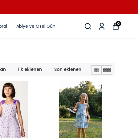
0
ral
Abiye ve Özel Gün
lan
İlk eklenen
Son eklenen