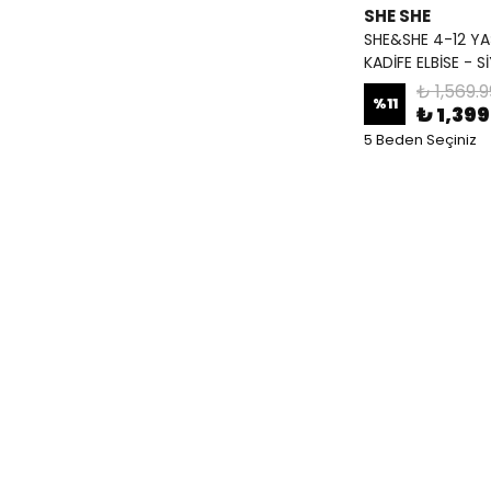
SHE SHE
SHE&SHE 4-12 YA
KADİFE ELBİSE - S
₺ 1,569.9
%
11
₺ 1,399
5 Beden Seçiniz