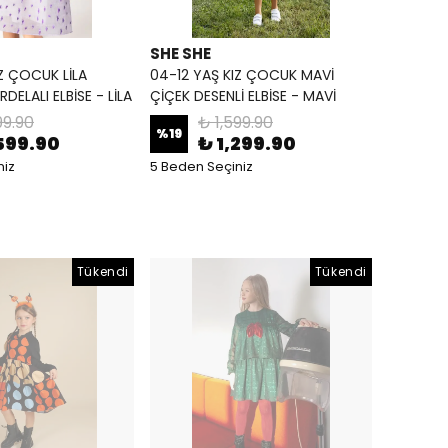
SHE SHE
Z ÇOCUK LİLA
04-12 YAŞ KIZ ÇOCUK MAVİ
DELALI ELBİSE - LİLA
ÇİÇEK DESENLİ ELBİSE - MAVİ
99.90
₺ 1,599.90
%
19
599.90
₺ 1,299.90
niz
5 Beden Seçiniz
Tükendi
Tükendi