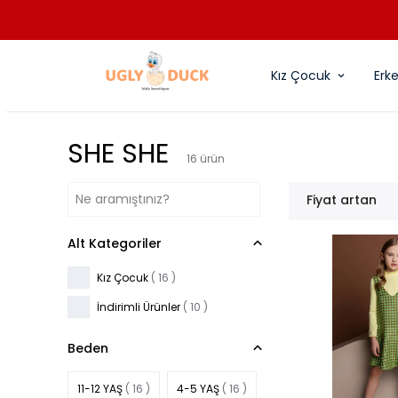
Kız Çocuk
Erk
SHE SHE
16
ürün
Fiyat artan
Alt Kategoriler
Kız Çocuk
(
16
)
İndirimli Ürünler
(
10
)
Beden
11-12 YAŞ
( 16 )
4-5 YAŞ
( 16 )