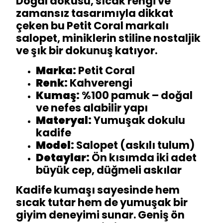
Doğal dokusu, sıcak rengi ve
zamansız tasarımıyla dikkat
çeken bu Petit Coral markalı
salopet, miniklerin stiline nostaljik
ve şık bir dokunuş katıyor.
Marka:
Petit Coral
Renk:
Kahverengi
Kumaş:
%100 pamuk – doğal
ve nefes alabilir yapı
Materyal:
Yumuşak dokulu
kadife
Model:
Salopet (askılı tulum)
Detaylar:
Ön kısımda iki adet
büyük cep, düğmeli askılar
Kadife kumaşı sayesinde hem
sıcak tutar hem de yumuşak bir
giyim deneyimi sunar. Geniş ön