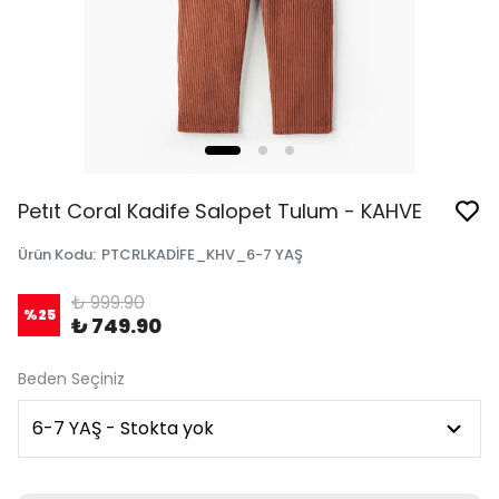
Petıt Coral Kadife Salopet Tulum - KAHVE
Ürün Kodu
:
PTCRLKADİFE_KHV_6-7 YAŞ
₺ 999.90
%
25
₺ 749.90
Beden Seçiniz