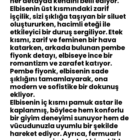
her detayda kendini belli ediyor.
Elbisenin üst kısmındaki zarif
işçilik, sizi şıklığa taşıyan bir siluet
oluştururken, hacimli eteği ile
etkileyici bir duruş sergiliyor. Etek
kısmı, zarif ve feminen bir hava
katarken, arkada bulunan pembe
fiyonk detayı, elbiseye ince bir
romantizm ve zarafet katıyor.
Pembe fiyonk, elbisenin sade
şıklığını tamamlayarak, ona
modern ve sofistike bir dokunuş
ekliyor.
Elbisenin iç kısmı pamuk astar ile
kaplanmış, böylece hem konforlu
bir giyim deneyimi sunuyor hem de
vücudunuzla uyumlu bir şekilde
hareket ediyor. Ayrıca, fermuarlı