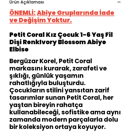
Ürün Açıklaması
ÖNEMLİ:
Abiye Gruplarında İade
ve Değişim Yoktur.
Petit Coral Kız Çocuk 1-6 Yaş Fil
Dişi RenkIvory Blossom Abiye
Elbise
Bergüzar Korel, Petit Coral
markasını kurarak, zarafeti ve
şıklığı, günlük yaşamın
rahatlığıyla buluşturdu.
Çocukların stilini yansıtan zarif
tasarımlar sunan Petit Coral, her
yaştan bireyin rahatça
kullanabileceği, sofistike ama aynı
zamanda modern parçalarla dolu
bir koleksiyon ortaya koyuyor.