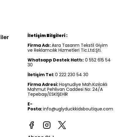
İletişim Bilgileri :
iler
Firma Adı:
Asra Tasarım Tekstil Giyim
ve Reklamcılık Hizmetleri Tic.Ltd.Şti.
Whatsapp Destek Hattı:
0 552 615 54
30
İletişim Tel:
0 222 230 54 30
Firma Adresi:
Hoşnudiye Mah.Kızılcıklı
Mahmut Pehlivan Caddesi No: 24/A
Tepebaşı/ESKİŞEHİR
E-
Posta:
info@uglyduckkidsboutique.com