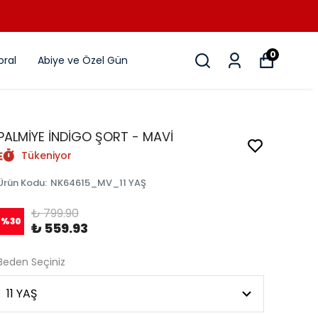
0
ral
Abiye ve Özel Gün
PALMİYE İNDİGO ŞORT - MAVİ
Tükeniyor
Ürün Kodu
:
NK64615_MV_11 YAŞ
₺ 799.90
%
30
₺ 559.93
Beden Seçiniz