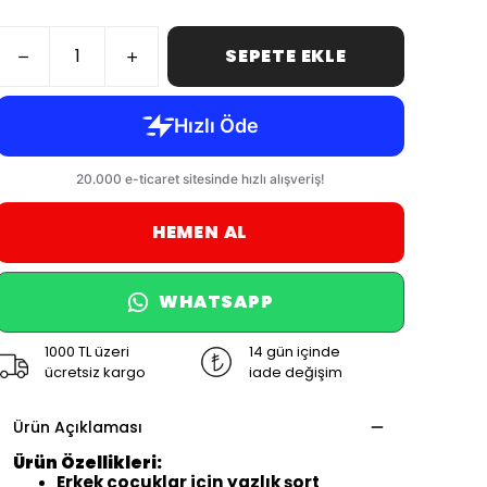
SEPETE EKLE
HEMEN AL
WHATSAPP
1000 TL üzeri
14 gün içinde
ücretsiz kargo
iade değişim
Ürün Açıklaması
Ürün Özellikleri:
Erkek çocuklar için yazlık şort