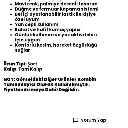
Mavi renk, palmiye desenli tasarım
Düğme ve fermuar kapama sistemi
Bel içi ayarlanabilir lastik ile kişiye
özel uyum
Yan cepli kullanım
Rahat ve hafif kumaş yapısı
Günlük kullanım ve yaz aktiviteleri
için uygun
Konforlu kesim, hareket özgürlüğü
sağlar
Ürün Tipi:
Şort
Kalıp
: Tam Kalıp
NOT: Görseldeki Diğer Ürünler Kombin
Tamamlayıcı Olarak Kullanılmıştır.
Fiyatlandırmaya Dahil Değildir.
Yorum Yap