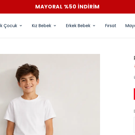
MAYORAL %50 İNDİRİM
ek Çocuk
Kız Bebek
Erkek Bebek
Fırsat
Mayo