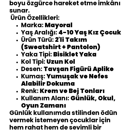
boyu özgürce hareket etme imkânı
sunar.
Ürün Özellikleri:
Marka:
Mayoral
Yaş Aralığı:
4-10 Yaş Kız Çocuk
Ürün Türü:
2'li Takım
(Sweatshirt + Pantolon)
Yaka Tipi:
Bisiklet Yaka
Kol Tipi:
Uzun Kol
Desen:
Tavşan Figürü Aplike
Kumaş:
Yumuşak ve Nefes
Alabilir Dokuma
Renk:
Krem ve Bej Tonları
Kullanım Alanı:
Günlük, Okul,
Oyun Zamanı
Günlük kullanımda stilinden ödün
vermek istemeyen çocuklar için
hem rahat hem de sevimli bir