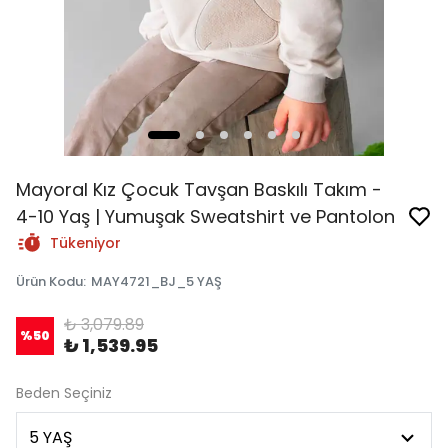
Mayoral Kız Çocuk Tavşan Baskılı Takım -
4-10 Yaş | Yumuşak Sweatshirt ve Pantolon
Tükeniyor
Ürün Kodu
:
MAY4721_BJ_5 YAŞ
₺ 3,079.89
%
50
₺ 1,539.95
Beden Seçiniz