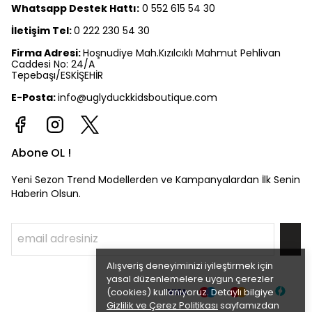
Whatsapp Destek Hattı:
0 552 615 54 30
İletişim Tel:
0 222 230 54 30
Firma Adresi:
Hoşnudiye Mah.Kızılcıklı Mahmut Pehlivan
Caddesi No: 24/A
Tepebaşı/ESKİŞEHİR
E-Posta:
info@uglyduckkidsboutique.com
Abone OL !
Yeni Sezon Trend Modellerden ve Kampanyalardan İlk Senin
Haberin Olsun.
Alışveriş deneyiminizi iyileştirmek için
yasal düzenlemelere uygun çerezler
(cookies) kullanıyoruz. Detaylı bilgiye
Gizlilik ve Çerez Politikası
sayfamızdan