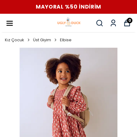
MAYORAL %50 İNDİRİM
0
Kız Çocuk
Üst Giyim
Elbise