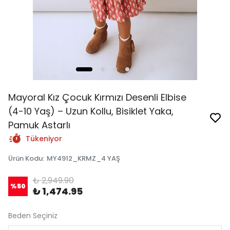
Mayoral Kız Çocuk Kırmızı Desenli Elbise
(4-10 Yaş) – Uzun Kollu, Bisiklet Yaka,
Pamuk Astarlı
Tükeniyor
Ürün Kodu
:
MY4912_KRMZ_4 YAŞ
₺ 2,949.90
%
50
₺ 1,474.95
Beden Seçiniz