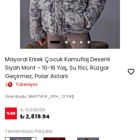
Mayoral Erkek Çocuk Kamuflaj Desenli
Siyah Mont – 10-16 Yaş, Su İtici, Rüzgar
Geçirmez, Polar Astarlı
Tükeniyor
Ürün Kodu
:
MAY7414_SYH_12 YAŞ
₺ 5,639.88
%
50
₺ 2,819.94
Tamamlayıcı Parçalar