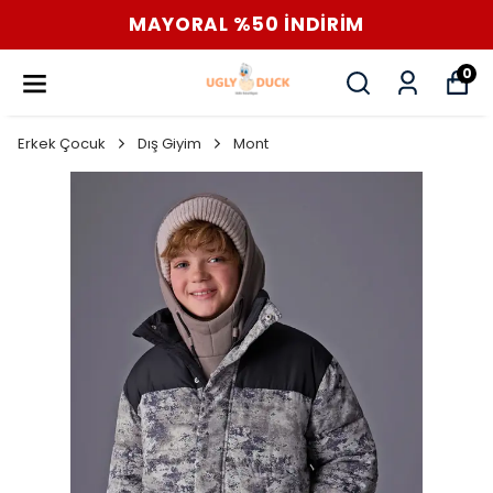
MAYORAL %50 İNDİRİM
0
Erkek Çocuk
Dış Giyim
Mont