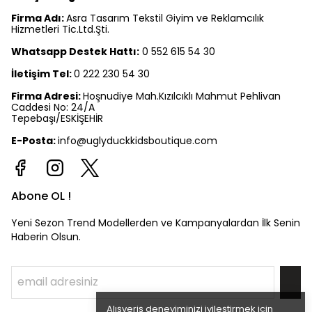
Firma Adı:
Asra Tasarım Tekstil Giyim ve Reklamcılık
Hizmetleri Tic.Ltd.Şti.
Whatsapp Destek Hattı:
0 552 615 54 30
İletişim Tel:
0 222 230 54 30
Firma Adresi:
Hoşnudiye Mah.Kızılcıklı Mahmut Pehlivan
Caddesi No: 24/A
Tepebaşı/ESKİŞEHİR
E-Posta:
info@uglyduckkidsboutique.com
Abone OL !
Yeni Sezon Trend Modellerden ve Kampanyalardan İlk Senin
Haberin Olsun.
Alışveriş deneyiminizi iyileştirmek için