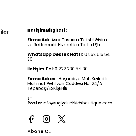
İletişim Bilgileri :
iler
Firma Adı:
Asra Tasarım Tekstil Giyim
ve Reklamcılık Hizmetleri Tic.Ltd.Şti.
Whatsapp Destek Hattı:
0 552 615 54
30
İletişim Tel:
0 222 230 54 30
Firma Adresi:
Hoşnudiye Mah.Kızılcıklı
Mahmut Pehlivan Caddesi No: 24/A
Tepebaşı/ESKİŞEHİR
E-
Posta:
info@uglyduckkidsboutique.com
Abone OL !