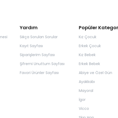
Yardım
Popüler Kategor
mesi
Sıkça Sorulan Sorular
Kız Çocuk
Kayıt Sayfası
Erkek Çocuk
Siparişlerim Sayfası
Kız Bebek
Şifremi Unuttum Sayfası
Erkek Bebek
Favori Ürünler Sayfası
Abiye ve Özel Gün
Ayakkabı
Mayoral
İgor
Vicco
Skıp Hop