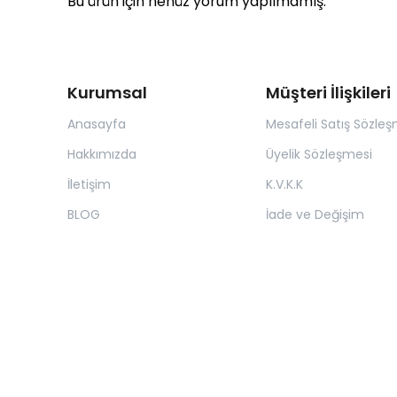
Bu ürün için henüz yorum yapılmamış.
Kurumsal
Müşteri İlişkileri
Anasayfa
Mesafeli Satış Sözleş
Hakkımızda
Üyelik Sözleşmesi
İletişim
K.V.K.K
BLOG
İade ve Değişim