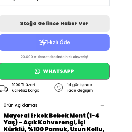
Stoğa Gelince Haber Ver
WHATSAPP
1000 TL üzeri
14 gün içinde
ücretsiz kargo
iade değişim
Ürün Açıklaması
Mayoral Erkek Bebek Mont (1-4
Yaş) – Açık Kahverengi, İçi
Kürklü, %100 Pamuk, Uzun Kollu,