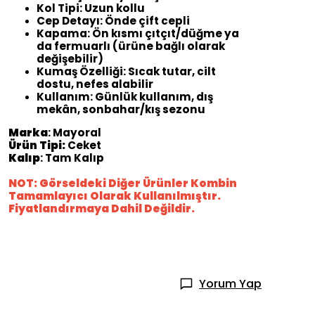
Kol Tipi: Uzun kollu
Cep Detayı: Önde çift cepli
Kapama: Ön kısmı çıtçıt/düğme ya
da fermuarlı (ürüne bağlı olarak
değişebilir)
Kumaş Özelliği: Sıcak tutar, cilt
dostu, nefes alabilir
Kullanım: Günlük kullanım, dış
mekân, sonbahar/kış sezonu
Marka
: Mayoral
Ürün Tipi:
Ceket
Kalıp
: Tam Kalıp
NOT: Görseldeki Diğer Ürünler Kombin
Tamamlayıcı Olarak Kullanılmıştır.
Fiyatlandırmaya Dahil Değildir.
Yorum Yap