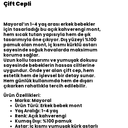
Çift Cepli
Mayoral’ın 1-4 yaş arası erkek bebekler
için tasarladığı bu açık kahverengi mont,
hem sıcak tutan yapısıyla hem de şık
tasarımıyla öne çıkıyor. Dış yüzeyi %100
pamuk olan mont, iç kısmı kürklü astarı
sayesinde soğuk havalarda maksimum
koruma sağlar.
Uzun kollu tasarımı ve yumuşak dokusu
sayesinde bebeklerin hassas ciltlerine
uygundur. Önde yer alan çift cep, hem
estetik hem de işlevsel bir detay sunar.
Hem günlük kullanımda hem de dışarı
çıkarken rahatlıkla tercih edilebilir.
Ürün Özellikleri:
Marka: Mayoral
Ürün Türü: Erkek bebek mont
Yaş Aralığı: 1-4 yaş
Renk: Açık kahverengi
Kumaş Dışı: %100 pamuk
Astar: İç kısmı yumuşak kürk astarlı