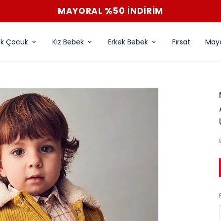
MAYORAL %50 İNDİRİM
ek Çocuk
Kız Bebek
Erkek Bebek
Fırsat
Mayo