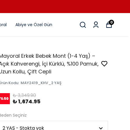
0
ral
Abiye ve Özel Gün
Mayoral Erkek Bebek Mont (1-4 Yaş) –
Açık Kahverengi, İçi Kürklü, %100 Pamuk,
Uzun Kollu, Çift Cepli
Ürün Kodu
:
MAY2419_KHV_2 YAŞ
₺ 3,349.90
%
50
₺ 1,674.95
Beden Seçiniz