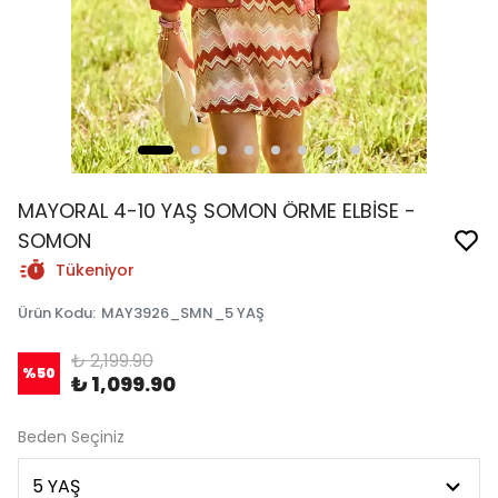
MAYORAL 4-10 YAŞ SOMON ÖRME ELBİSE -
SOMON
Tükeniyor
Ürün Kodu
:
MAY3926_SMN_5 YAŞ
₺ 2,199.90
%
50
₺ 1,099.90
Beden Seçiniz