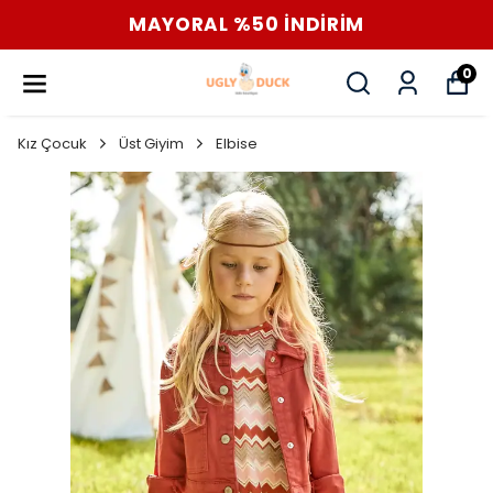
MAYORAL %50 İNDİRİM
0
Kız Çocuk
Üst Giyim
Elbise