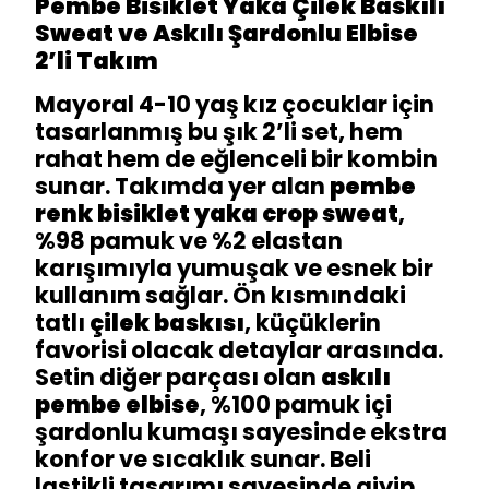
Pembe Bisiklet Yaka Çilek Baskılı
Sweat ve Askılı Şardonlu Elbise
2’li Takım
Mayoral 4-10 yaş kız çocuklar için
tasarlanmış bu şık 2’li set, hem
rahat hem de eğlenceli bir kombin
sunar. Takımda yer alan
pembe
renk bisiklet yaka crop sweat
,
%98 pamuk ve %2 elastan
karışımıyla yumuşak ve esnek bir
kullanım sağlar. Ön kısmındaki
tatlı
çilek baskısı
, küçüklerin
favorisi olacak detaylar arasında.
Setin diğer parçası olan
askılı
pembe elbise
, %100 pamuk içi
şardonlu kumaşı sayesinde ekstra
konfor ve sıcaklık sunar. Beli
lastikli tasarımı sayesinde giyip