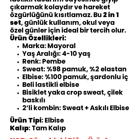
çıkarmak kolaydır ve hareket
özgürlüğünü kısıtlamaz. Bu
2 in 1
set
, günlük kullanım, okul veya
özel günler için ideal bir tercih olur.
Ürün Özellikleri:
Marka: Mayoral
Yaş Aralığı: 4-10 yaş
Renk: Pembe
Sweat: %98 pamuk, %2 elastan
Elbise: %100 pamuk, şardonlu iç
Beli lastikli elbise
Bisiklet yaka crop sweat, çilek
baskılı
2’li kombin: Sweat + Askılı Elbise
Ürün Tipi
: Elbise
Kalıp
: Tam Kalıp