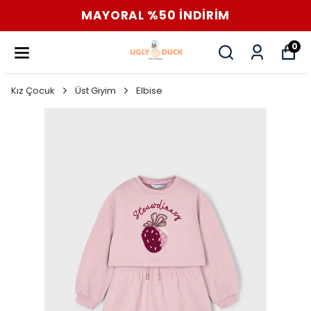
MAYORAL %50 İNDİRİM
0
Kız Çocuk
Üst Giyim
Elbise