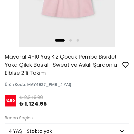
Mayoral 4-10 Yaş Kız Çocuk Pembe Bisiklet
Yaka Çilek Baskılı Sweat ve Askılı Şardonlu
Elbise 2’li Takım
Ürün Kodu
:
MAY4927_PMB_4 YAŞ
₺ 2,249.90
%
50
₺ 1,124.95
Beden Seçiniz