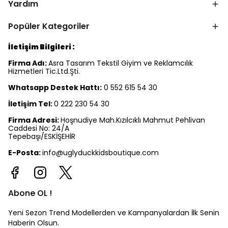
Yardım
Popüler Kategoriler
İletişim Bilgileri :
Firma Adı:
Asra Tasarım Tekstil Giyim ve Reklamcılık
Hizmetleri Tic.Ltd.Şti.
Whatsapp Destek Hattı:
0 552 615 54 30
İletişim Tel:
0 222 230 54 30
Firma Adresi:
Hoşnudiye Mah.Kızılcıklı Mahmut Pehlivan
Caddesi No: 24/A
Tepebaşı/ESKİŞEHİR
E-Posta:
info@uglyduckkidsboutique.com
Abone OL !
Yeni Sezon Trend Modellerden ve Kampanyalardan İlk Senin
Haberin Olsun.