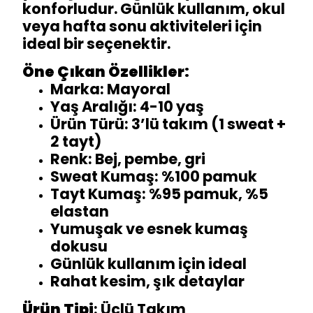
konforludur. Günlük kullanım, okul
veya hafta sonu aktiviteleri için
ideal bir seçenektir.
Öne Çıkan Özellikler:
Marka: Mayoral
Yaş Aralığı: 4-10 yaş
Ürün Türü: 3’lü takım (1 sweat +
2 tayt)
Renk: Bej, pembe, gri
Sweat Kumaş: %100 pamuk
Tayt Kumaş: %95 pamuk, %5
elastan
Yumuşak ve esnek kumaş
dokusu
Günlük kullanım için ideal
Rahat kesim, şık detaylar
Ürün Tipi
: Üçlü Takım