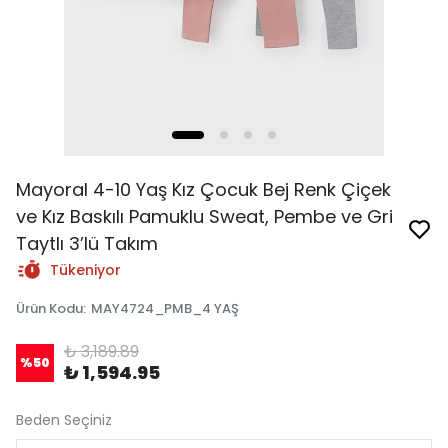
Mayoral 4-10 Yaş Kız Çocuk Bej Renk Çiçek
ve Kız Baskılı Pamuklu Sweat, Pembe ve Gri
Taytlı 3’lü Takım
Tükeniyor
Ürün Kodu
:
MAY4724_PMB_4 YAŞ
₺ 3,189.89
%
50
₺ 1,594.95
Beden Seçiniz