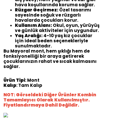
hava koşullarında koruma sağlar.
Rüzgar Geçirmez:
Özel tasarımı
sayesinde soğuk ve rüzgarlı
havalarda çocukları korur.
Kullanım Alanı:
Okul, oyun, yürüyüş
ve günlük aktiviteler için uygundur.
Yaş Aralığı:
4-10 yaş kız çocuklar
için ideal beden seçenekleriyle
sunulmaktadır.
Bu Mayoral mont, hem şıklığı hem de
fonksiyonelliği bir araya getirerek
çocuklarınızın rahat ve sıcak kalmasını
sağlar.
Ürün Tipi
: Mont
Kalıp
: Tam Kalıp
NOT: Görseldeki Diğer Ürünler Kombin
Tamamlayıcı Olarak Kullanılmıştır.
Fiyatlandırmaya Dahil Değildir.