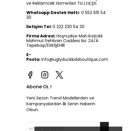
ve Reklamcılık Hizmetleri Tic.Ltd.Şti.
Whatsapp Destek Hattı:
0 552 615 54
30
İletişim Tel:
0 222 230 54 30
Firma Adresi:
Hoşnudiye Mah.Kızılcıklı
Mahmut Pehlivan Caddesi No: 24/A
Tepebaşı/ESKİŞEHİR
E-
Posta:
info@uglyduckkidsboutique.com
Abone OL !
Yeni Sezon Trend Modellerden ve
Kampanyalardan İlk Senin Haberin
Olsun.