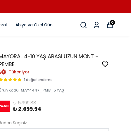
0
ral
Abiye ve Özel Gün
MAYORAL 4-10 YAŞ ARASI UZUN MONT -
PEMBE
Tükeniyor
1 değerlendirme
Ürün Kodu
:
MAY4447_PMB_5 YAŞ
₺ 5,399.88
%
50
₺ 2,699.94
Beden Seçiniz