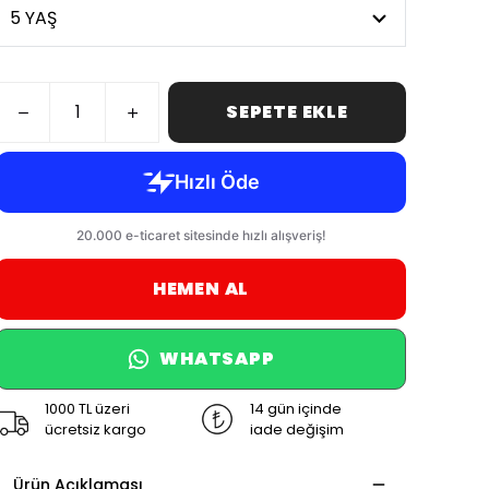
SEPETE EKLE
HEMEN AL
WHATSAPP
1000 TL üzeri
14 gün içinde
ücretsiz kargo
iade değişim
Ürün Açıklaması