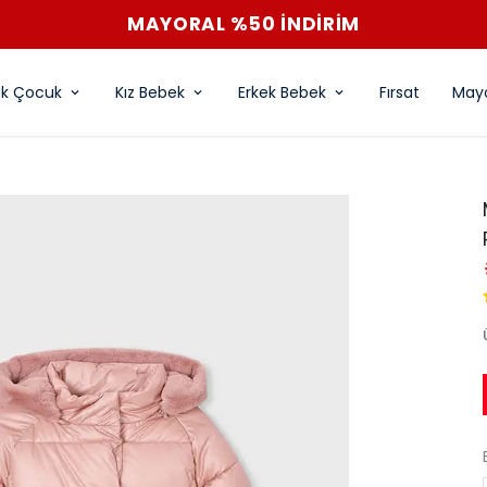
MAYORAL %50 İNDİRİM
ek Çocuk
Kız Bebek
Erkek Bebek
Fırsat
Mayo