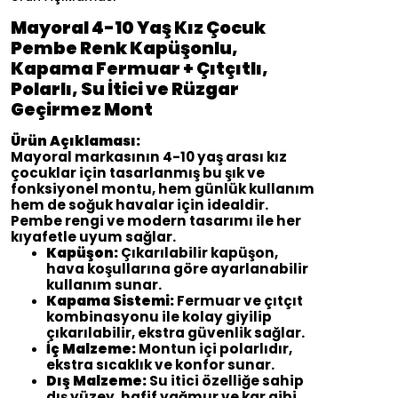
Mayoral 4-10 Yaş Kız Çocuk
Pembe Renk Kapüşonlu,
Kapama Fermuar + Çıtçıtlı,
Polarlı, Su İtici ve Rüzgar
Geçirmez Mont
Ürün Açıklaması:
Mayoral markasının 4-10 yaş arası kız
çocuklar için tasarlanmış bu şık ve
fonksiyonel montu, hem günlük kullanım
hem de soğuk havalar için idealdir.
Pembe rengi ve modern tasarımı ile her
kıyafetle uyum sağlar.
Kapüşon:
Çıkarılabilir kapüşon,
hava koşullarına göre ayarlanabilir
kullanım sunar.
Kapama Sistemi:
Fermuar ve çıtçıt
kombinasyonu ile kolay giyilip
çıkarılabilir, ekstra güvenlik sağlar.
İç Malzeme:
Montun içi polarlıdır,
ekstra sıcaklık ve konfor sunar.
Dış Malzeme:
Su itici özelliğe sahip
dış yüzey, hafif yağmur ve kar gibi