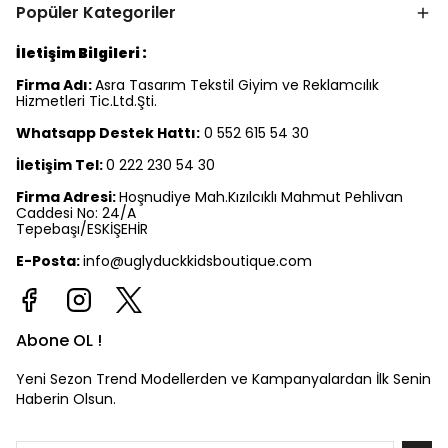
Popüler Kategoriler
İletişim Bilgileri :
Firma Adı:
Asra Tasarım Tekstil Giyim ve Reklamcılık
Hizmetleri Tic.Ltd.Şti.
Whatsapp Destek Hattı:
0 552 615 54 30
İletişim Tel:
0 222 230 54 30
Firma Adresi:
Hoşnudiye Mah.Kızılcıklı Mahmut Pehlivan
Caddesi No: 24/A
Tepebaşı/ESKİŞEHİR
E-Posta:
info@uglyduckkidsboutique.com
Abone OL !
Yeni Sezon Trend Modellerden ve Kampanyalardan İlk Senin
Haberin Olsun.