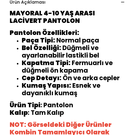
Ürün Açıklaması
MAYORAL 4-10 YAŞ ARASI
LACİVERT PANTOLON
Pantolon Özellikleri:
Paça Tipi:
Normal paça
Bel Özelliği:
Düğmeli ve
ayarlanabilir lastikli bel
Kapatma Tipi:
Fermuarlı ve
düğmeli ön kapama
Cep Detayı:
Ön ve arka cepler
Kumaş Yapısı:
Esnek ve
dayanıklı kumaş
Ürün Tipi
: Pantolon
Kalıp
: Tam Kalıp
NOT: Görseldeki Diğer Ürünler
Kombin Tamamlayıcı Olarak