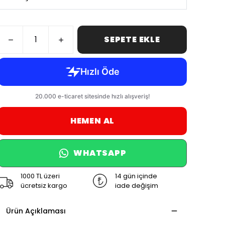
SEPETE EKLE
HEMEN AL
WHATSAPP
1000 TL üzeri
14 gün içinde
ücretsiz kargo
iade değişim
Ürün Açıklaması