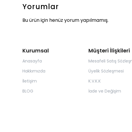
Yorumlar
Bu ürün için henüz yorum yapılmamış.
Kurumsal
Müşteri İlişkileri
Anasayfa
Mesafeli Satış Sözleş
Hakkımızda
Üyelik Sözleşmesi
İletişim
K.V.K.K
BLOG
İade ve Değişim