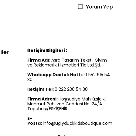
Yorum Yap
İletişim Bilgileri :
iler
Firma Adı:
Asra Tasarım Tekstil Giyim
ve Reklamcılık Hizmetleri Tic.Ltd.Şti.
Whatsapp Destek Hattı:
0 552 615 54
30
İletişim Tel:
0 222 230 54 30
Firma Adresi:
Hoşnudiye Mah.Kızılcıklı
Mahmut Pehlivan Caddesi No: 24/A
Tepebaşı/ESKİŞEHİR
E-
Posta:
info@uglyduckkidsboutique.com