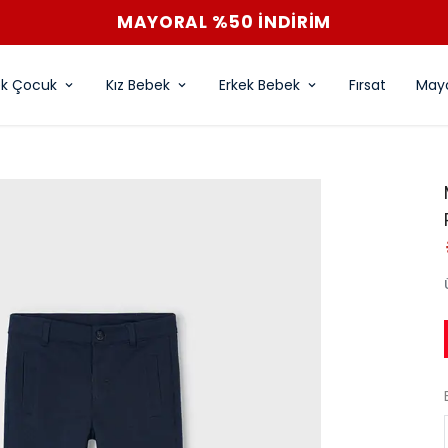
MAYORAL %50 İNDİRİM
ek Çocuk
Kız Bebek
Erkek Bebek
Fırsat
Mayo