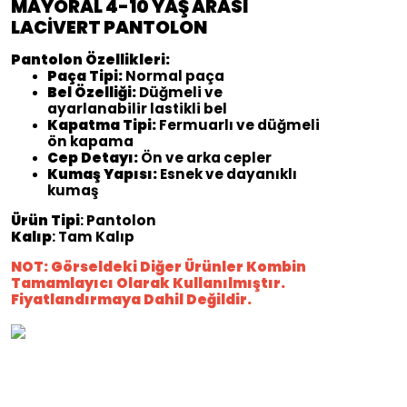
MAYORAL 4-10 YAŞ ARASI
LACİVERT PANTOLON
Pantolon Özellikleri:
Paça Tipi:
Normal paça
Bel Özelliği:
Düğmeli ve
ayarlanabilir lastikli bel
Kapatma Tipi:
Fermuarlı ve düğmeli
ön kapama
Cep Detayı:
Ön ve arka cepler
Kumaş Yapısı:
Esnek ve dayanıklı
kumaş
Ürün Tipi
: Pantolon
Kalıp
: Tam Kalıp
NOT: Görseldeki Diğer Ürünler Kombin
Tamamlayıcı Olarak Kullanılmıştır.
Fiyatlandırmaya Dahil Değildir.