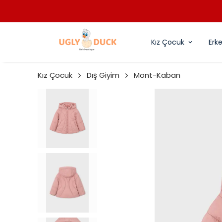
Kız Çocuk
Erk
Kız Çocuk
Dış Giyim
Mont-Kaban