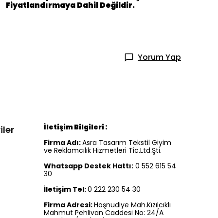
Fiyatlandırmaya Dahil Değildir.
Yorum Yap
İletişim Bilgileri :
iler
Firma Adı:
Asra Tasarım Tekstil Giyim
ve Reklamcılık Hizmetleri Tic.Ltd.Şti.
Whatsapp Destek Hattı:
0 552 615 54
30
İletişim Tel:
0 222 230 54 30
Firma Adresi:
Hoşnudiye Mah.Kızılcıklı
Mahmut Pehlivan Caddesi No: 24/A