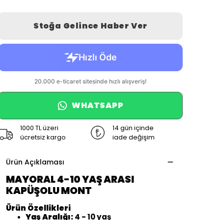
Stoğa Gelince Haber Ver
WHATSAPP
1000 TL üzeri
14 gün içinde
ücretsiz kargo
iade değişim
Ürün Açıklaması
MAYORAL 4-10 YAŞ ARASI
KAPÜŞOLU MONT
Ürün Özellikleri
Yaş Aralığı:
4 - 10 yaş