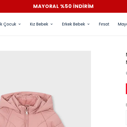
MAYORAL %50 İNDİRİM
ek Çocuk
Kız Bebek
Erkek Bebek
Fırsat
Mayo