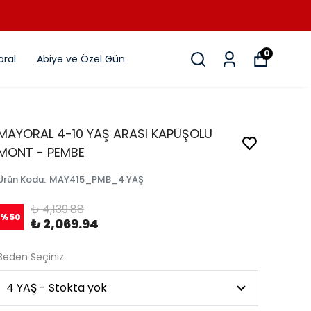
0
ral
Abiye ve Özel Gün
MAYORAL 4-10 YAŞ ARASI KAPÜŞOLU
MONT - PEMBE
Ürün Kodu
:
MAY415_PMB_4 YAŞ
₺ 4,139.88
%
50
₺ 2,069.94
Beden Seçiniz