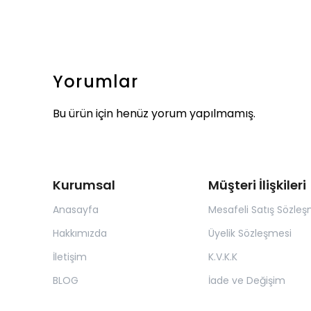
Yorumlar
Bu ürün için henüz yorum yapılmamış.
Kurumsal
Müşteri İlişkileri
Anasayfa
Mesafeli Satış Sözleş
Hakkımızda
Üyelik Sözleşmesi
İletişim
K.V.K.K
BLOG
İade ve Değişim