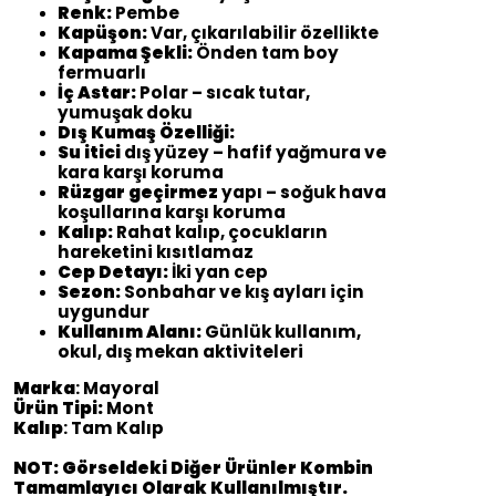
Renk:
Pembe
Kapüşon:
Var, çıkarılabilir özellikte
Kapama Şekli:
Önden tam boy
fermuarlı
İç Astar:
Polar – sıcak tutar,
yumuşak doku
Dış Kumaş Özelliği:
Su itici
dış yüzey – hafif yağmura ve
kara karşı koruma
Rüzgar geçirmez
yapı – soğuk hava
koşullarına karşı koruma
Kalıp:
Rahat kalıp, çocukların
hareketini kısıtlamaz
Cep Detayı:
İki yan cep
Sezon:
Sonbahar ve kış ayları için
uygundur
Kullanım Alanı:
Günlük kullanım,
okul, dış mekan aktiviteleri
Marka
: Mayoral
Ürün Tipi:
Mont
Kalıp
: Tam Kalıp
NOT: Görseldeki Diğer Ürünler Kombin
Tamamlayıcı Olarak Kullanılmıştır.