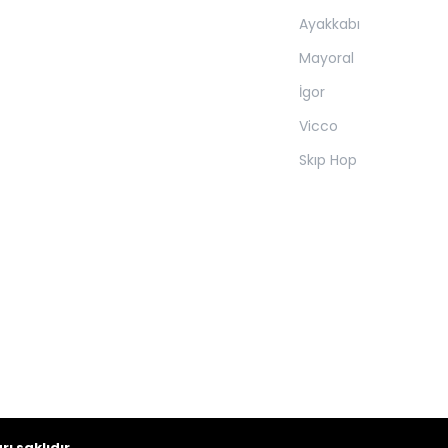
Ayakkabı
Mayoral
İgor
Vicco
Skıp Hop
ı saklıdır.