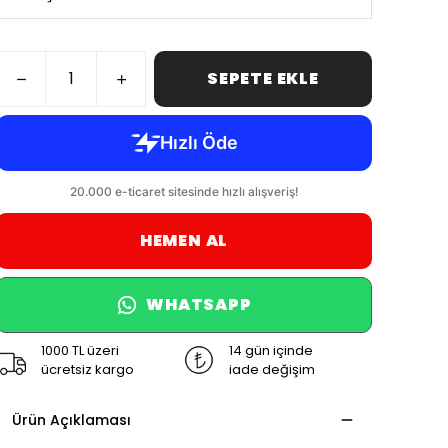
SEPETE EKLE
HEMEN AL
WHATSAPP
1000 TL üzeri
14 gün içinde
ücretsiz kargo
iade değişim
Ürün Açıklaması