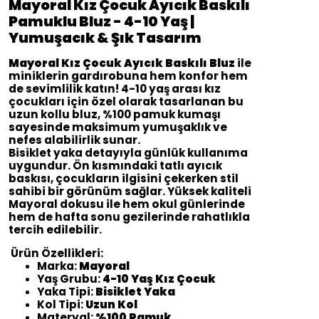
Mayoral Kız Çocuk Ayıcık Baskılı
Pamuklu Bluz - 4-10 Yaş |
Yumuşacık & Şık Tasarım
Mayoral Kız Çocuk Ayıcık Baskılı Bluz
ile
miniklerin gardırobuna hem konfor hem
de sevimlilik katın! 4-10 yaş arası kız
çocukları için özel olarak tasarlanan bu
uzun kollu bluz, %100 pamuk kumaşı
sayesinde maksimum yumuşaklık ve
nefes alabilirlik sunar.
Bisiklet yaka detayıyla günlük kullanıma
uygundur. Ön kısmındaki tatlı ayıcık
baskısı, çocukların ilgisini çekerken stil
sahibi bir görünüm sağlar. Yüksek kaliteli
Mayoral dokusu ile hem okul günlerinde
hem de hafta sonu gezilerinde rahatlıkla
tercih edilebilir.
Ürün Özellikleri:
Marka:
Mayoral
Yaş Grubu:
4-10 Yaş Kız Çocuk
Yaka Tipi:
Bisiklet Yaka
Kol Tipi:
Uzun Kol
Materyal:
%100 Pamuk