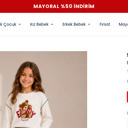
MAYORAL %50 İNDİRİM
ek Çocuk
Kız Bebek
Erkek Bebek
Fırsat
Mayo