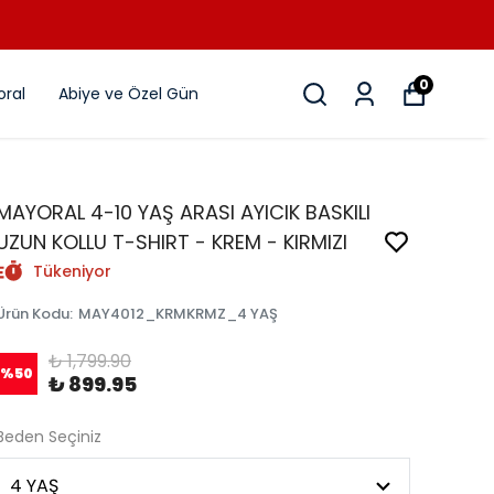
0
ral
Abiye ve Özel Gün
MAYORAL 4-10 YAŞ ARASI AYICIK BASKILI
UZUN KOLLU T-SHIRT - KREM - KIRMIZI
Tükeniyor
Ürün Kodu
:
MAY4012_KRMKRMZ_4 YAŞ
₺ 1,799.90
%
50
₺ 899.95
Beden Seçiniz