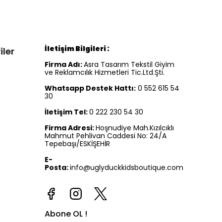
İletişim Bilgileri :
iler
Firma Adı:
Asra Tasarım Tekstil Giyim
ve Reklamcılık Hizmetleri Tic.Ltd.Şti.
Whatsapp Destek Hattı:
0 552 615 54
30
İletişim Tel:
0 222 230 54 30
Firma Adresi:
Hoşnudiye Mah.Kızılcıklı
Mahmut Pehlivan Caddesi No: 24/A
Tepebaşı/ESKİŞEHİR
E-
Posta:
info@uglyduckkidsboutique.com
Abone OL !