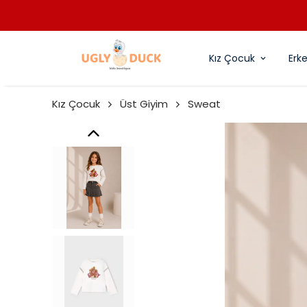
Kız Çocuk
Erk
Kız Çocuk
Üst Giyim
Sweat