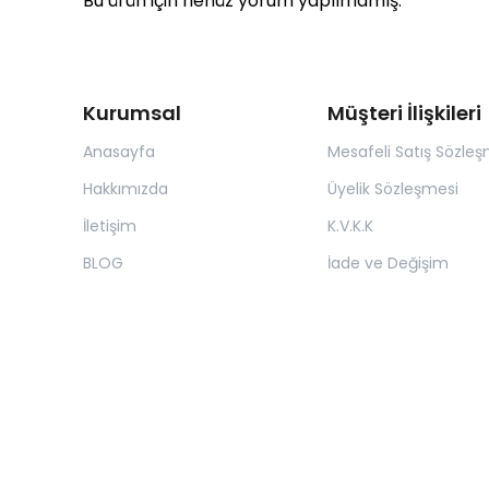
Bu ürün için henüz yorum yapılmamış.
Kurumsal
Müşteri İlişkileri
Anasayfa
Mesafeli Satış Sözleş
Hakkımızda
Üyelik Sözleşmesi
İletişim
K.V.K.K
BLOG
İade ve Değişim