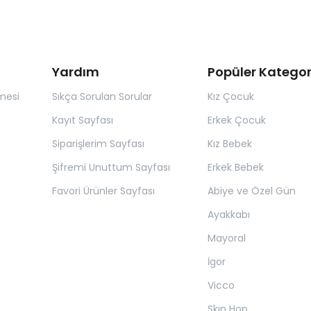
Yardım
Popüler Kategor
mesi
Sıkça Sorulan Sorular
Kız Çocuk
Kayıt Sayfası
Erkek Çocuk
Siparişlerim Sayfası
Kız Bebek
Şifremi Unuttum Sayfası
Erkek Bebek
Favori Ürünler Sayfası
Abiye ve Özel Gün
Ayakkabı
Mayoral
İgor
Vicco
Skıp Hop