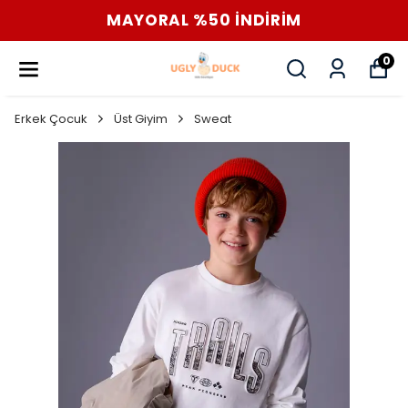
MAYORAL %50 İNDİRİM
0
Erkek Çocuk
Üst Giyim
Sweat