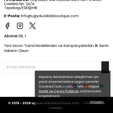
Caddesi No: 24/A
Tepebaşı/ESKİŞEHİR
E-Posta:
info@uglyduckkidsboutique.com
Abone OL !
Yeni Sezon Trend Modellerden ve Kampanyalardan İlk Senin
Haberin Olsun.
Alışveriş deneyiminizi iyileştirmek için
yasal düzenlemelere uygun çerezler
(cookies) kullanıyoruz. Detaylı bilgiye
Gizlilik ve Çerez Politikası
sayfamızdan
erişebilirsiniz.
Anladım
©
Tüm hakları
2019 - 2026
uglyduckkidsboutique.com -
saklıdır.