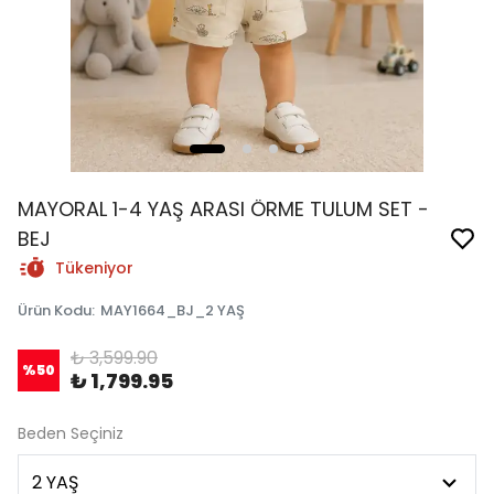
MAYORAL 1-4 YAŞ ARASI ÖRME TULUM SET -
BEJ
Tükeniyor
Ürün Kodu
:
MAY1664_BJ_2 YAŞ
₺ 3,599.90
%
50
₺ 1,799.95
Beden Seçiniz