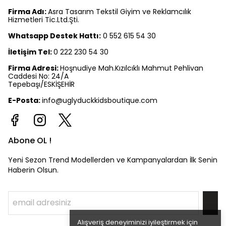
Firma Adı:
Asra Tasarım Tekstil Giyim ve Reklamcılık
Hizmetleri Tic.Ltd.Şti.
Whatsapp Destek Hattı:
0 552 615 54 30
İletişim Tel:
0 222 230 54 30
Firma Adresi:
Hoşnudiye Mah.Kızılcıklı Mahmut Pehlivan
Caddesi No: 24/A
Tepebaşı/ESKİŞEHİR
E-Posta:
info@uglyduckkidsboutique.com
Abone OL !
Yeni Sezon Trend Modellerden ve Kampanyalardan İlk Senin
Haberin Olsun.
Alışveriş deneyiminizi iyileştirmek için