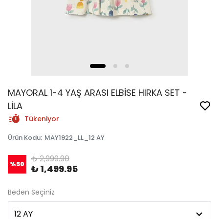
MAYORAL 1-4 YAŞ ARASI ELBİSE HIRKA SET -
LİLA
Tükeniyor
Ürün Kodu
:
MAY1922_LL_12 AY
₺ 2,999.90
%
50
₺ 1,499.95
Beden Seçiniz