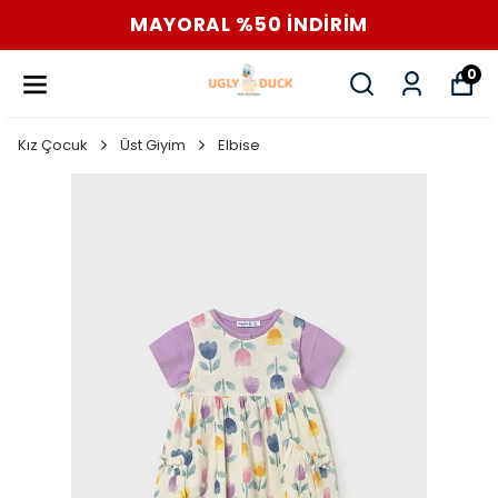
MAYORAL %50 İNDİRİM
0
Kız Çocuk
Üst Giyim
Elbise