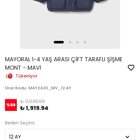
MAYORAL 1-4 YAŞ ARASI ÇİFT TARAFLI ŞİŞME
MONT - MAVİ
Tükeniyor
Ürün Kodu
:
MAY2420_MV_12 AY
₺ 3,839.88
%
50
₺ 1,919.94
Beden Seçiniz