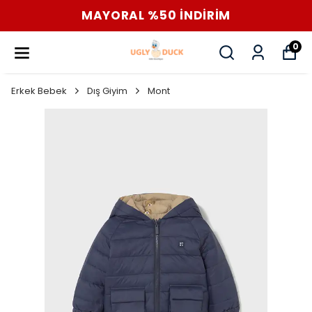
MAYORAL %50 İNDİRİM
0
Erkek Bebek
Dış Giyim
Mont