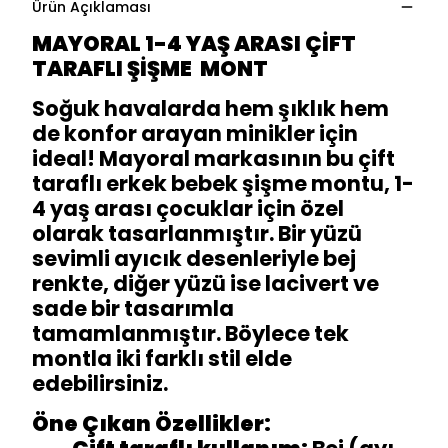
Ürün Açıklaması
MAYORAL 1-4 YAŞ ARASI ÇİFT
TARAFLI ŞİŞME MONT
Soğuk havalarda hem şıklık hem
de konfor arayan minikler için
ideal! Mayoral markasının bu çift
taraflı erkek bebek şişme montu, 1-
4 yaş arası çocuklar için özel
olarak tasarlanmıştır. Bir yüzü
sevimli ayıcık desenleriyle bej
renkte, diğer yüzü ise lacivert ve
sade bir tasarımla
tamamlanmıştır. Böylece tek
montla iki farklı stil elde
edebilirsiniz.
Öne Çıkan Özellikler: