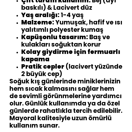
Çift taraflı kullanım:
Bej (ayı
baskılı) & Lacivert düz
Yaş aralığı:
1-4 yaş
Malzeme:
Yumuşak, hafif ve ısı
yalıtımlı polyester kumaş
Kapüşonlu tasarım:
Baş ve
kulakları soğuktan korur
Kolay giydirme için fermuarlı
kapama
Pratik cepler
(lacivert yüzünde
2 büyük cep)
Soğuk kış günlerinde miniklerinizin
hem sıcak kalmasını sağlar hem
de sevimli görünmelerine yardımcı
olur. Günlük kullanımda ya da özel
günlerde rahatlıkla tercih edilebilir.
Mayoral kalitesiyle uzun ömürlü
kullanım sunar.