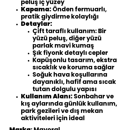
peluş iç yüzey
Kapama:
Önden fermuarlı,
pratik giydirme kolaylığı
Detaylar:
Çift taraflı kullanım: Bir
yüzü peluş, diğer yüzü
parlak mavi kumaş
Şık fiyonk detaylı cepler
Kapüşonlu tasarım, ekstra
sıcaklık ve koruma sağlar
Soğuk hava koşullarına
dayanıklı, hafif ama sıcak
tutan dolgulu yapısı
Kullanım Alanı:
Sonbahar ve
kış aylarında günlük kullanım,
park gezileri ve dış mekan
aktiviteleri için ideal
Marka
: Mayoral