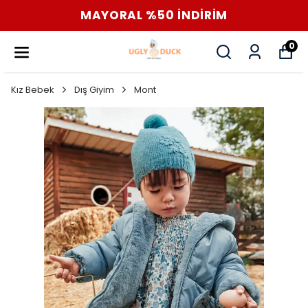
MAYORAL %50 İNDİRİM
0
Kız Bebek
Dış Giyim
Mont