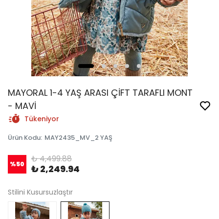
MAYORAL 1-4 YAŞ ARASI ÇİFT TARAFLI MONT
- MAVİ
Tükeniyor
Ürün Kodu
:
MAY2435_MV_2 YAŞ
₺ 4,499.88
%
50
₺ 2,249.94
Stilini Kusursuzlaştır