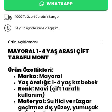
WHATSAPP
1000 TL üzeri ücretsiz kargo
14 gün içinde iade değişim
Ürün Açıklaması
MAYORAL 1-4 YAŞ ARASI ÇİFT
TARAFLI MONT
Ürün Özellikleri:
Marka:
Mayoral
Yaş Aralığı:
1-4 yaş kız bebek
Renk:
Mavi (çift taraflı
kullanım)
Materyal:
Su itici ve rüzgar
geçirmez dış yüzey, yumuşak