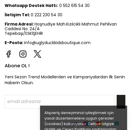
Whatsapp Destek Hattı:
0 552 615 54 30
İletişim Tel:
0 222 230 54 30
Firma Adresi:
Hoşnudiye Mah.Kızılcıklı Mahmut Pehlivan
Caddesi No: 24/A
Tepebaşı/ESKİŞEHİR
E-Posta:
info@uglyduckkidsboutique.com
Abone OL !
Yeni Sezon Trend Modellerden ve Kampanyalardan İlk Senin
Haberin Olsun.
Alışveriş deneyiminizi iyileştirmek için
yasal düzenlemelere uygun çerezler
(cookies) kullanıyoruz. Detaylı bilgiye
Gizlilik ve Çerez Politikası
sayfamızdan