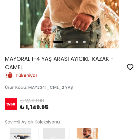
MAYORAL 1-4 YAŞ ARASI AYICIKLI KAZAK -
CAMEL
Tükeniyor
Ürün Kodu
:
MAY2341_CML_2 YAŞ
₺ 2,299.90
%
50
₺ 1,149.95
Sevimli Ayıcık Koleksiyonu