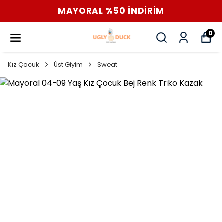
MAYORAL %50 İNDİRİM
0
Kız Çocuk
Üst Giyim
Sweat