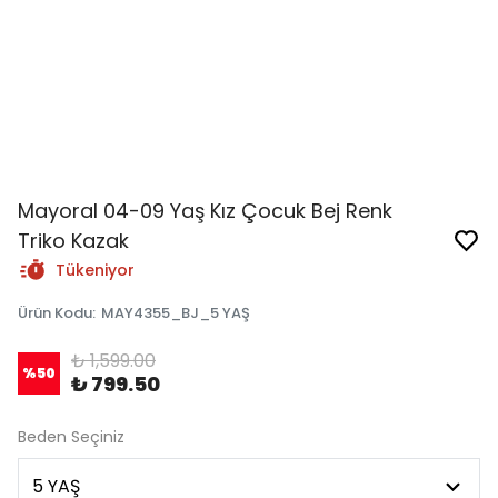
Mayoral 04-09 Yaş Kız Çocuk Bej Renk
Triko Kazak
Tükeniyor
Ürün Kodu
:
MAY4355_BJ_5 YAŞ
₺ 1,599.00
%
50
₺ 799.50
Beden Seçiniz