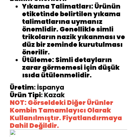
Yıkama Talimatları
: Ürünün
etiketinde belirtilen yıkama
talimatlarına uymanız
önemlidir. Genellikle simli
trikoların nazik yıkanması ve
düz bir zeminde kurutulması
önerilir.
Ütüleme
: Simli detayların
zarar görmemesi için düşük
ısıda ütülenmelidir.
Üretim
: İspanya
Ürün Tipi
: Kazak
NOT: Görseldeki Diğer Ürünler
Kombin Tamamlayıcı Olarak
Kullanılmıştır. Fiyatlandırmaya
Dahil Değildir.