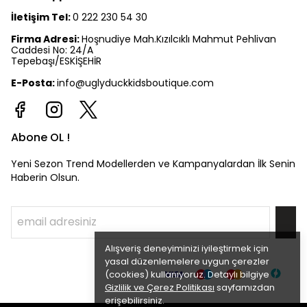
İletişim Tel:
0 222 230 54 30
Firma Adresi:
Hoşnudiye Mah.Kızılcıklı Mahmut Pehlivan
Caddesi No: 24/A
Tepebaşı/ESKİŞEHİR
E-Posta:
info@uglyduckkidsboutique.com
Abone OL !
Yeni Sezon Trend Modellerden ve Kampanyalardan İlk Senin
Haberin Olsun.
Alışveriş deneyiminizi iyileştirmek için
yasal düzenlemelere uygun çerezler
(cookies) kullanıyoruz. Detaylı bilgiye
Gizlilik ve Çerez Politikası
sayfamızdan
erişebilirsiniz.