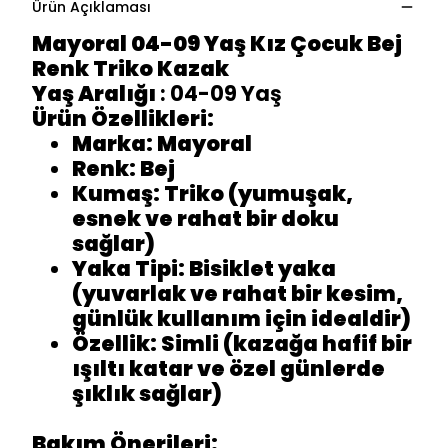
Ürün Açıklaması
Mayoral 04-09 Yaş Kız Çocuk Bej
Renk Triko Kazak
Yaş Aralığı
: 04-09 Yaş
Ürün Özellikleri:
Marka
: Mayoral
Renk
: Bej
Kumaş
: Triko (yumuşak,
esnek ve rahat bir doku
sağlar)
Yaka Tipi
: Bisiklet yaka
(yuvarlak ve rahat bir kesim,
günlük kullanım için idealdir)
Özellik
: Simli (kazağa hafif bir
ışıltı katar ve özel günlerde
şıklık sağlar)
Bakım Önerileri: